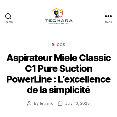
Search
Menu
techara
Categories
BLOGS
Aspirateur Miele Classic
C1 Pure Suction
PowerLine : L’excellence
de la simplicité
By
letrank
July 10, 2025
Post
Post
author
date