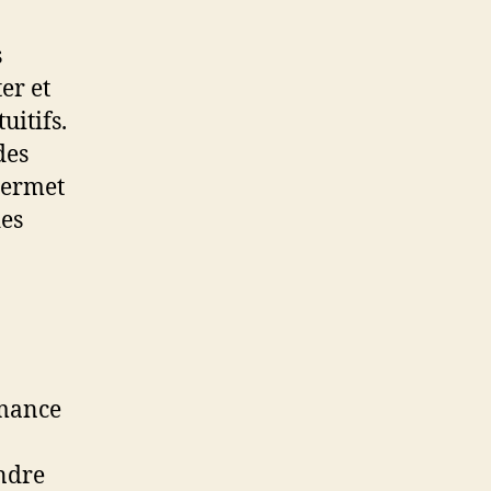
s
er et
uitifs.
des
 permet
des
rmance
endre