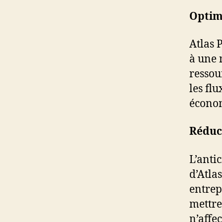
Optim
Atlas 
à une m
ressou
les flu
économ
Réduc
L’anti
d’Atlas
entrep
mettre
n’affec