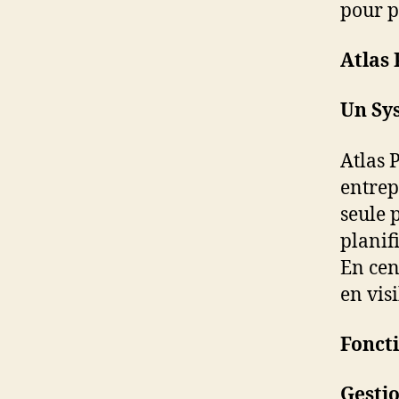
pour p
Atlas 
Un Sy
Atlas 
entrep
seule p
planif
En cen
en visi
Foncti
Gestio