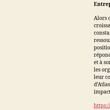
Entre
Alors 
croiss
consta
ressou
positi
répond
et à so
les or
leur co
d’Atla
impact
https:/