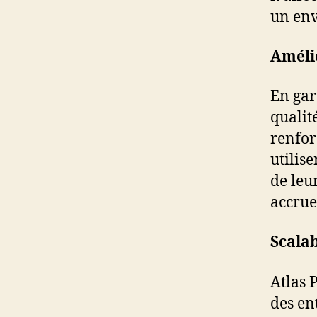
un env
Amélio
En gar
qualit
renforc
utilis
de leur
accrue
Scalab
Atlas 
des ent