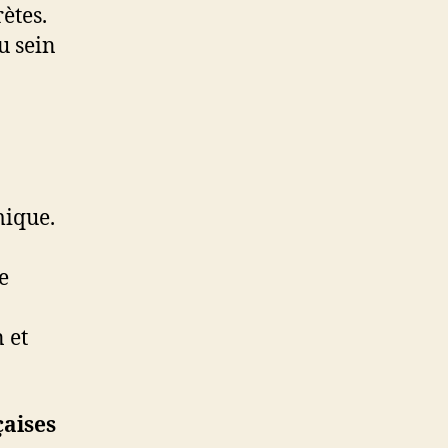
ètes.
u sein
mique.
e
 et
çaises