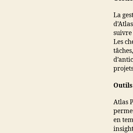
La ges
d’Atlas
suivre 
Les ch
tâches
d’anti
projets
Outil
Atlas 
permet
en tem
insigh