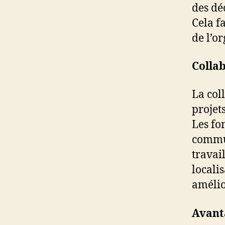
des dé
Cela f
de l’o
Collab
La col
projet
Les fo
commun
travai
locali
amélio
Avanta