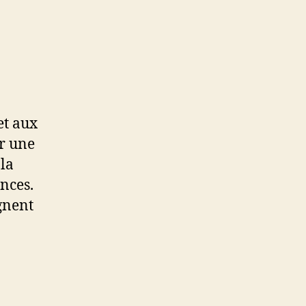
et aux
ur une
 la
ances.
gnent