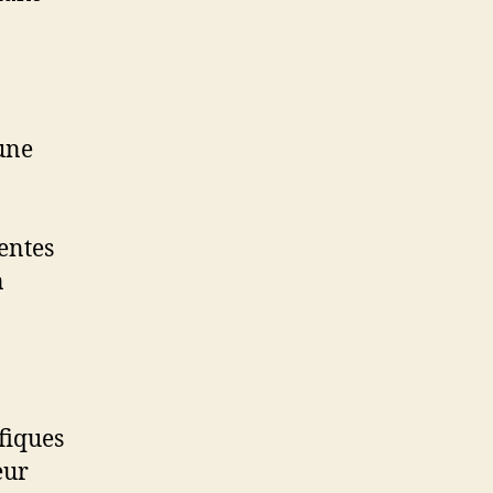
 une
entes
n
fiques
eur