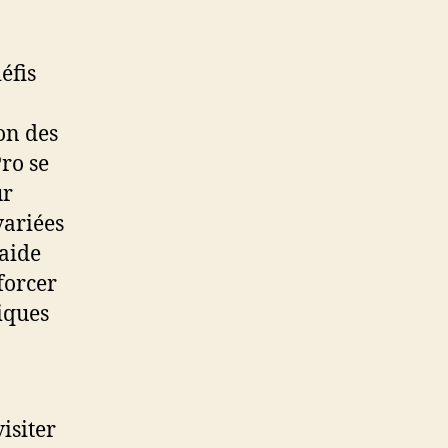
des
Entreprises
éfis
on des
Pro se
ur
variées
 aide
forcer
tiques
n
isiter