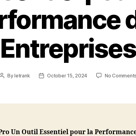
rformance 
Entreprise
By
letrank
October 15, 2024
No Comment
Post
Post
author
date
Pro Un Outil Essentiel pour la
Performance