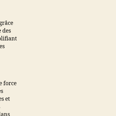
 grâce
e des
lifiant
es
e force
es
s et
s
 dans