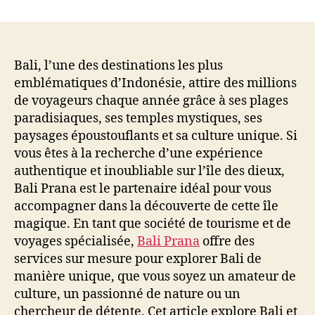
Bali
Prana
:
Votre
Guide
Bali, l’une des destinations les plus
Complet
emblématiques d’Indonésie, attire des millions
pour
de voyageurs chaque année grâce à ses plages
des
paradisiaques, ses temples mystiques, ses
Vacances
paysages époustouflants et sa culture unique. Si
Inoubliables
vous êtes à la recherche d’une expérience
à
authentique et inoubliable sur l’île des dieux,
Bali
Bali Prana est le partenaire idéal pour vous
accompagner dans la découverte de cette île
magique. En tant que société de tourisme et de
voyages spécialisée,
Bali Prana
offre des
services sur mesure pour explorer Bali de
manière unique, que vous soyez un amateur de
culture, un passionné de nature ou un
chercheur de détente. Cet article explore Bali et