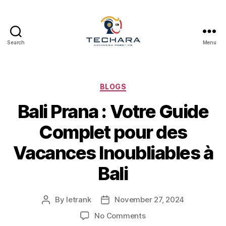
Search
Menu
techara
Categories
BLOGS
Bali Prana : Votre Guide
Complet pour des
Vacances Inoubliables à
Bali
By
letrank
November 27, 2024
Post
Post
author
date
on
No Comments