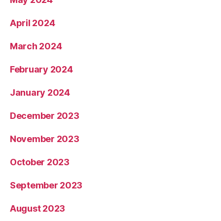
April 2024
March 2024
February 2024
January 2024
December 2023
November 2023
October 2023
September 2023
August 2023