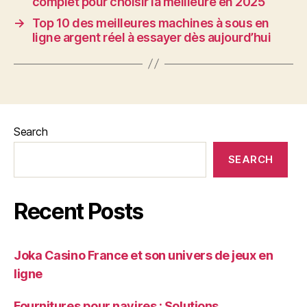
complet pour choisir la meilleure en 2025
→
Top 10 des meilleures machines à sous en
ligne argent réel à essayer dès aujourd’hui
Search
SEARCH
Recent Posts
Joka Casino France et son univers de jeux en
ligne
Fournitures pour navires : Solutions