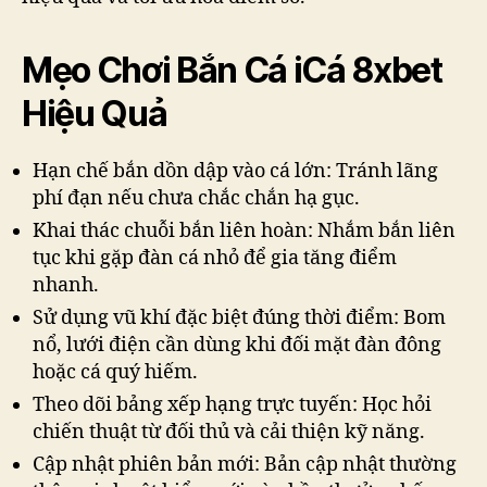
Mẹo Chơi Bắn Cá iCá 8xbet
Hiệu Quả
Hạn chế bắn dồn dập vào cá lớn: Tránh lãng
phí đạn nếu chưa chắc chắn hạ gục.
Khai thác chuỗi bắn liên hoàn: Nhắm bắn liên
tục khi gặp đàn cá nhỏ để gia tăng điểm
nhanh.
Sử dụng vũ khí đặc biệt đúng thời điểm: Bom
nổ, lưới điện cần dùng khi đối mặt đàn đông
hoặc cá quý hiếm.
Theo dõi bảng xếp hạng trực tuyến: Học hỏi
chiến thuật từ đối thủ và cải thiện kỹ năng.
Cập nhật phiên bản mới: Bản cập nhật thường