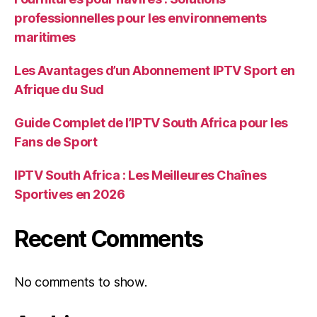
professionnelles pour les environnements
maritimes
Les Avantages d’un Abonnement IPTV Sport en
Afrique du Sud
Guide Complet de l’IPTV South Africa pour les
Fans de Sport
IPTV South Africa : Les Meilleures Chaînes
Sportives en 2026
Recent Comments
No comments to show.