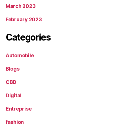
March 2023
February 2023
Categories
Automobile
Blogs
CBD
Digital
Entreprise
fashion