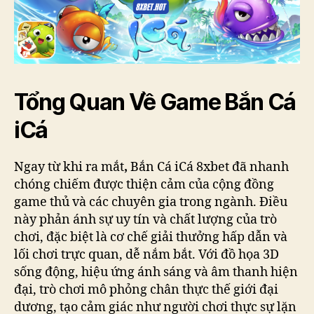
Tổng Quan Về Game Bắn Cá
iCá
Ngay từ khi ra mắt
,
Bắn Cá iCá 8xbet đã nhanh
chóng chiếm được thiện cảm của cộng đồng
game thủ và các chuyên gia trong ngành. Điều
này phản ánh sự uy tín và chất lượng của trò
chơi, đặc biệt là cơ chế giải thưởng hấp dẫn và
lối chơi trực quan, dễ nắm bắt. Với đồ họa 3D
sống động, hiệu ứng ánh sáng và âm thanh hiện
đại, trò chơi mô phỏng chân thực thế giới đại
dương, tạo cảm giác như người chơi thực sự lặn