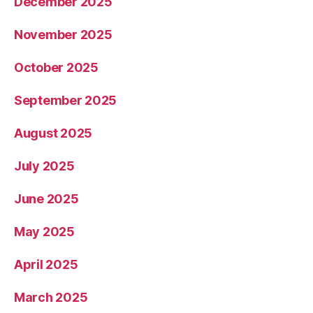
December 2025
November 2025
October 2025
September 2025
August 2025
July 2025
June 2025
May 2025
April 2025
March 2025