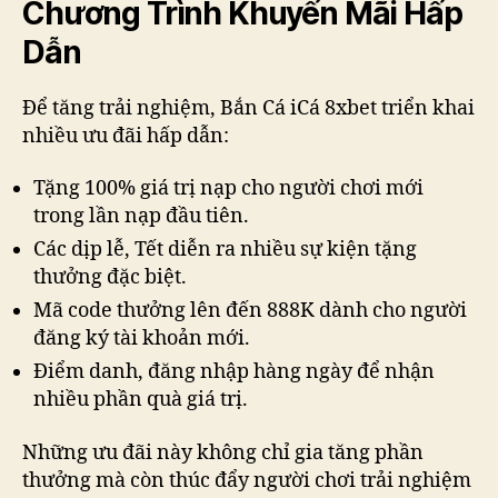
Chương Trình Khuyến Mãi Hấp
Dẫn
Để tăng trải nghiệm, Bắn Cá iCá 8xbet triển khai
nhiều ưu đãi hấp dẫn:
Tặng 100% giá trị nạp cho người chơi mới
trong lần nạp đầu tiên.
Các dịp lễ, Tết diễn ra nhiều sự kiện tặng
thưởng đặc biệt.
Mã code thưởng lên đến 888K dành cho người
đăng ký tài khoản mới.
Điểm danh, đăng nhập hàng ngày để nhận
nhiều phần quà giá trị.
Những ưu đãi này không chỉ gia tăng phần
thưởng mà còn thúc đẩy người chơi trải nghiệm