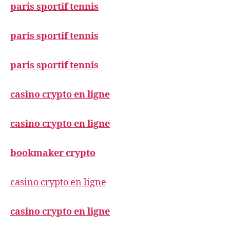
paris sportif tennis
paris sportif tennis
paris sportif tennis
casino crypto en ligne
casino crypto en ligne
bookmaker crypto
casino crypto en ligne
casino crypto en ligne