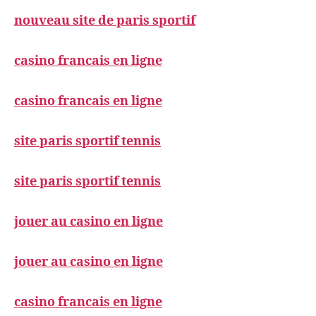
nouveau site de paris sportif
casino francais en ligne
casino francais en ligne
site paris sportif tennis
site paris sportif tennis
jouer au casino en ligne
jouer au casino en ligne
casino francais en ligne