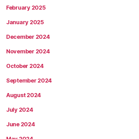
February 2025
January 2025
December 2024
November 2024
October 2024
September 2024
August 2024
July 2024
June 2024
May 2024