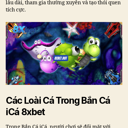
lâu dài, tham gia thường xuyên và tạo thói quen
tích cực.
Các Loài Cá Trong Bắn Cá
iCá 8xbet
Trong Bắn Cá iCá, người chơi sẽ đối mặt với