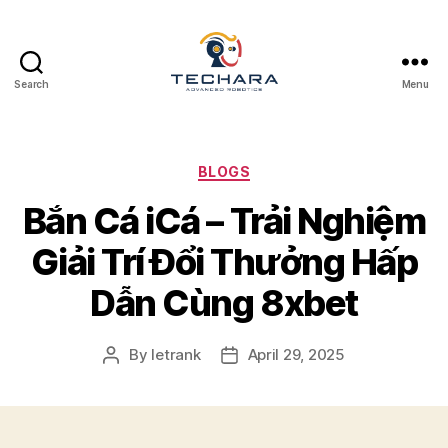
Search
Menu
techara
Categories
BLOGS
Bắn Cá iCá – Trải Nghiệm
Giải Trí Đổi Thưởng Hấp
Dẫn Cùng 8xbet
By
letrank
April 29, 2025
Post
Post
author
date