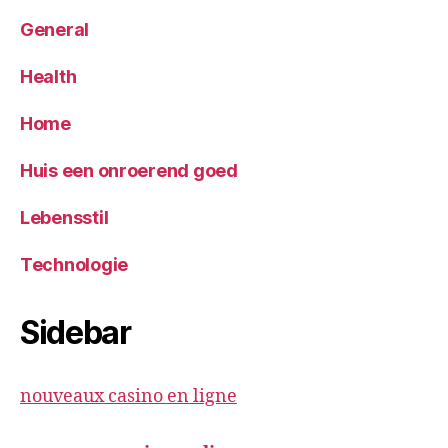
General
Health
Home
Huis een onroerend goed
Lebensstil
Technologie
Sidebar
nouveaux casino en ligne