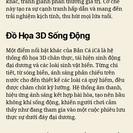
khác, tranh giành phần thưởng giá trị. Cơ chế
này tạo ra sự cạnh tranh hấp dẫn và mang đến
trải nghiệm kịch tính, thu hút mọi lứa tuổi.
Đồ Họa 3D Sống Động
Một điểm nổi bật khác của Bắn Cá iCá là hệ
thống đồ họa 3D chân thực, tái hiện sinh động
đại dương và các loài sinh vật biển. Từng chi
tiết, từ sóng biển, ánh sáng phản chiếu trên
nước cho đến thiết kế các loài cá quý hiếm, đều
được chăm chút kỹ lưỡng. Hệ thống âm thanh,
hiệu ứng ánh sáng kết hợp hài hòa, tạo nên bầu
không khí sống động, khiến người chơi cảm
thấy như đang tham gia vào một cuộc phiêu lưu
thực sự dưới đáy đại dương.