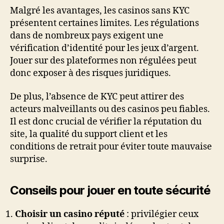
Malgré les avantages, les casinos sans KYC
présentent certaines limites. Les régulations
dans de nombreux pays exigent une
vérification d’identité pour les jeux d’argent.
Jouer sur des plateformes non régulées peut
donc exposer à des risques juridiques.
De plus, l’absence de KYC peut attirer des
acteurs malveillants ou des casinos peu fiables.
Il est donc crucial de vérifier la réputation du
site, la qualité du support client et les
conditions de retrait pour éviter toute mauvaise
surprise.
Conseils pour jouer en toute sécurité
Choisir un casino réputé
: privilégier ceux