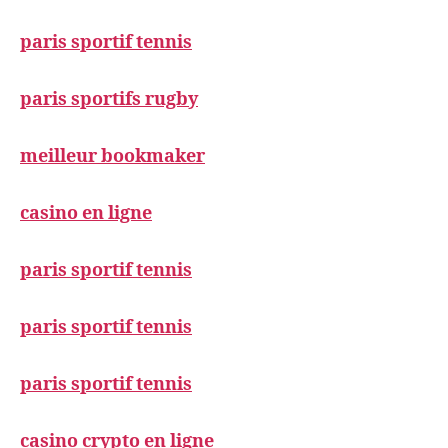
paris sportif tennis
paris sportifs rugby
meilleur bookmaker
casino en ligne
paris sportif tennis
paris sportif tennis
paris sportif tennis
casino crypto en ligne