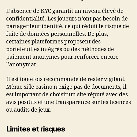
L’absence de KYC garantit un niveau élevé de
confidentialité. Les joueurs n’ont pas besoin de
partager leur identité, ce qui réduit le risque de
fuite de données personnelles. De plus,
certaines plateformes proposent des
portefeuilles intégrés ou des méthodes de
paiement anonymes pour renforcer encore
l’anonymat.
Il est toutefois recommandé de rester vigilant.
Même si le casino n’exige pas de documents, il
est important de choisir un site réputé avec des
avis positifs et une transparence sur les licences
ou audits de jeux.
Limites et risques