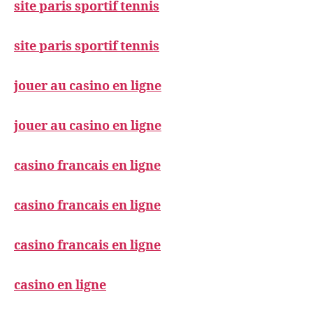
site paris sportif tennis
site paris sportif tennis
jouer au casino en ligne
jouer au casino en ligne
casino francais en ligne
casino francais en ligne
casino francais en ligne
casino en ligne