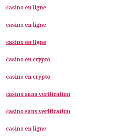
casino en ligne
casino en ligne
casino en ligne
casino en crypto
casino en crypto
casino sans verification
casino sans verification
casino en ligne