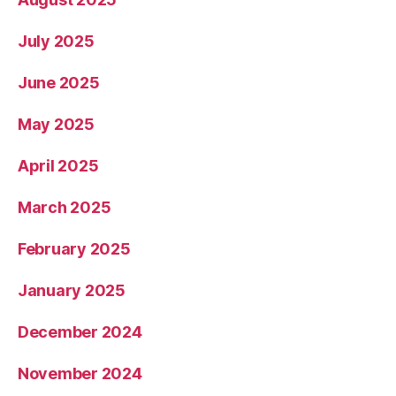
July 2025
June 2025
May 2025
April 2025
March 2025
February 2025
January 2025
December 2024
November 2024