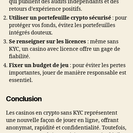
qui publient des audits indépendants et des
retours d’expérience positifs.
Utiliser un portefeuille crypto sécurisé
: pour
protéger vos fonds, évitez les portefeuilles
intégrés douteux.
Se renseigner sur les licences
: même sans
KYC, un casino avec licence offre un gage de
fiabilité.
Fixer un budget de jeu
: pour éviter les pertes
importantes, jouer de manière responsable est
essentiel.
Conclusion
Les casinos en crypto sans KYC représentent
une nouvelle façon de jouer en ligne, offrant
anonymat, rapidité et confidentialité. Toutefois,