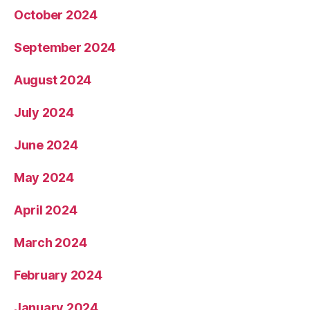
October 2024
September 2024
August 2024
July 2024
June 2024
May 2024
April 2024
March 2024
February 2024
January 2024