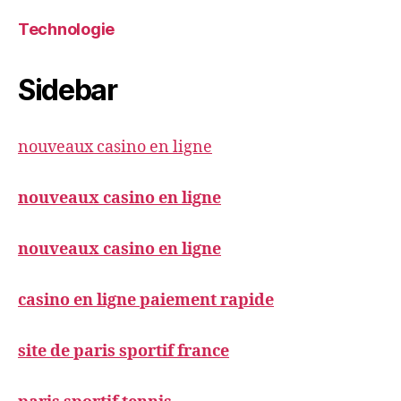
Technologie
Sidebar
nouveaux casino en ligne
nouveaux casino en ligne
nouveaux casino en ligne
casino en ligne paiement rapide
site de paris sportif france