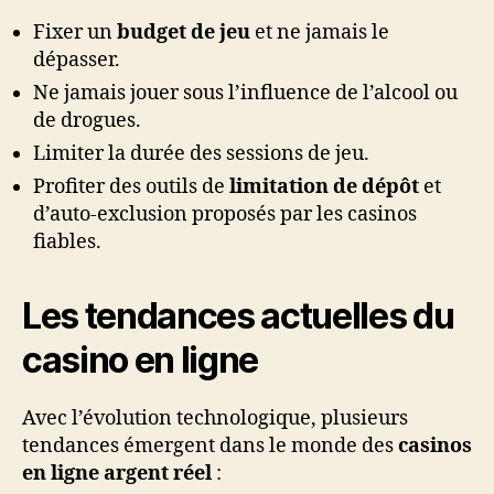
Fixer un
budget de jeu
et ne jamais le
dépasser.
Ne jamais jouer sous l’influence de l’alcool ou
de drogues.
Limiter la durée des sessions de jeu.
Profiter des outils de
limitation de dépôt
et
d’auto-exclusion proposés par les casinos
fiables.
Les tendances actuelles du
casino en ligne
Avec l’évolution technologique, plusieurs
tendances émergent dans le monde des
casinos
en ligne argent réel
: