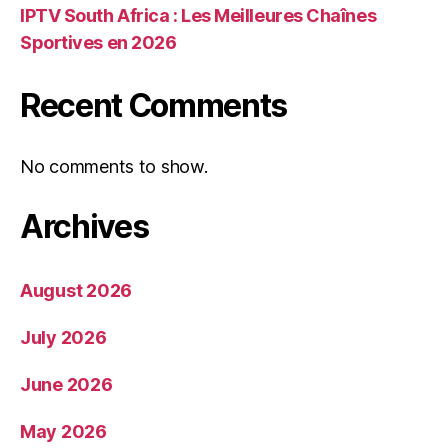
IPTV South Africa : Les Meilleures Chaînes
Sportives en 2026
Recent Comments
No comments to show.
Archives
August 2026
July 2026
June 2026
May 2026