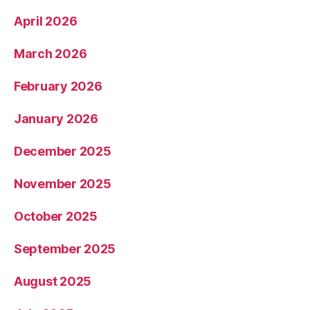
April 2026
March 2026
February 2026
January 2026
December 2025
November 2025
October 2025
September 2025
August 2025