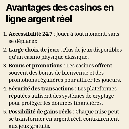
Avantages des casinos en
ligne argent réel
Accessibilité 24/7
: Jouer à tout moment, sans
se déplacer.
Large choix de jeux
: Plus de jeux disponibles
qu’un casino physique classique.
Bonus et promotions
: Les casinos offrent
souvent des bonus de bienvenue et des
promotions régulières pour attirer les joueurs.
Sécurité des transactions
: Les plateformes
réputées utilisent des systèmes de cryptage
pour protéger les données financières.
Possibilité de gains réels
: Chaque mise peut
se transformer en argent réel, contrairement
aux jeux gratuits.