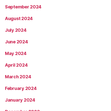
September 2024
August 2024
July 2024
June 2024
May 2024
April 2024
March 2024
February 2024
January 2024