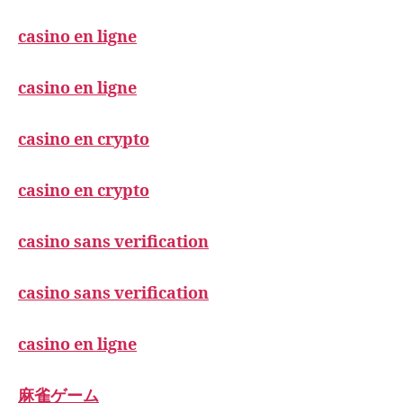
casino en ligne
casino en ligne
casino en crypto
casino en crypto
casino sans verification
casino sans verification
casino en ligne
麻雀ゲーム