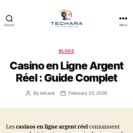
Search
Menu
techara
Categories
BLOGS
Casino en Ligne Argent
Réel : Guide Complet
By
letrank
February 23, 2026
Post
Post
author
date
Les
casinos en ligne argent réel
connaissent