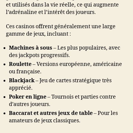
et utilisés dans la vie réelle, ce qui augmente
l’adrénaline et l’intérêt des joueurs.
Ces casinos offrent généralement une large
gamme de jeux, incluant :
Machines à sous
– Les plus populaires, avec
des jackpots progressifs.
Roulette
– Versions européenne, américaine
ou française.
Blackjack
– Jeu de cartes stratégique très
apprécié.
Poker en ligne
– Tournois et parties contre
d’autres joueurs.
Baccarat et autres jeux de table
– Pour les
amateurs de jeux classiques.