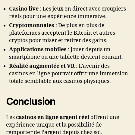
Casino live
: Les jeux en direct avec croupiers
réels pour une expérience immersive.
Cryptomonnaies
: De plus en plus de
plateformes acceptent le Bitcoin et autres
cryptos pour miser et retirer des gains.
Applications mobiles
: Jouer depuis un
smartphone ou une tablette devient courant.
Réalité augmentée et VR
: L’avenir des
casinos en ligne pourrait offrir une immersion
totale semblable aux casinos physiques.
Conclusion
Les
casinos en ligne argent réel
offrent une
expérience unique et la possibilité de
remporter de l’argent depuis chez soi.