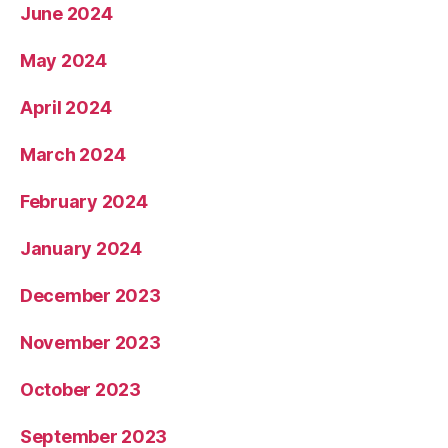
June 2024
May 2024
April 2024
March 2024
February 2024
January 2024
December 2023
November 2023
October 2023
September 2023