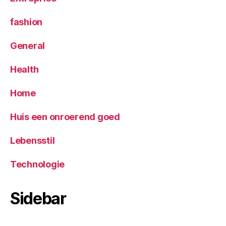
fashion
General
Health
Home
Huis een onroerend goed
Lebensstil
Technologie
Sidebar