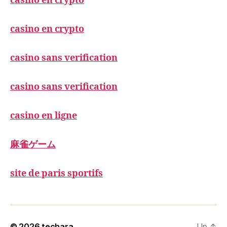
casino en crypto
casino en crypto
casino sans verification
casino sans verification
casino en ligne
麻雀ゲーム
site de paris sportifs
© 2026
techara
Up
↑