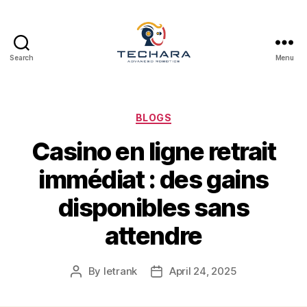
Search
Menu
techara
Categories
BLOGS
Casino en ligne retrait
immédiat : des gains
disponibles sans
attendre
By
letrank
April 24, 2025
Post
Post
author
date