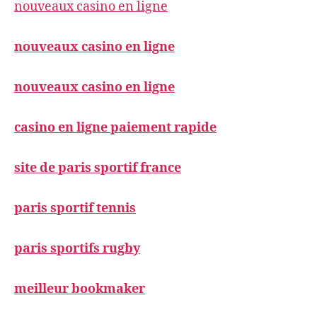
nouveaux casino en ligne
nouveaux casino en ligne
nouveaux casino en ligne
casino en ligne paiement rapide
site de paris sportif france
paris sportif tennis
paris sportifs rugby
meilleur bookmaker