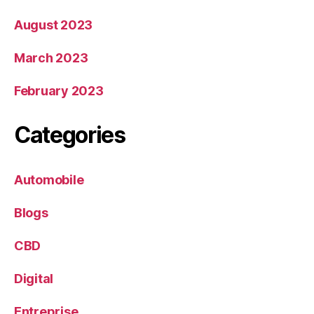
August 2023
March 2023
February 2023
Categories
Automobile
Blogs
CBD
Digital
Entreprise