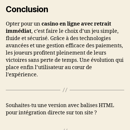
Conclusion
Opter pour un
casino en ligne avec retrait
immédiat
, c’est faire le choix d’un jeu simple,
fluide et sécurisé. Grâce à des technologies
avancées et une gestion efficace des paiements,
les joueurs profitent pleinement de leurs
victoires sans perte de temps. Une évolution qui
place enfin l’utilisateur au cœur de
l’expérience.
Souhaites-tu une version avec balises HTML
pour intégration directe sur ton site ?