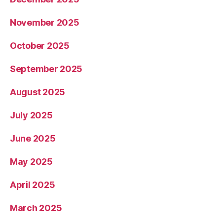
November 2025
October 2025
September 2025
August 2025
July 2025
June 2025
May 2025
April 2025
March 2025