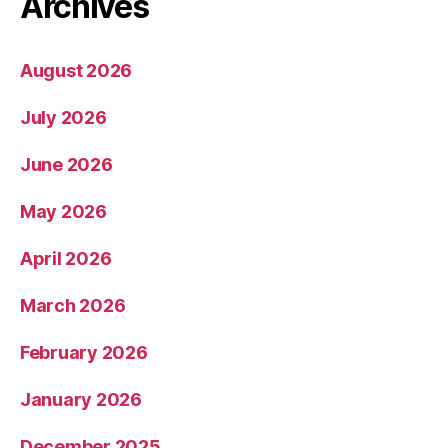
Archives
August 2026
July 2026
June 2026
May 2026
April 2026
March 2026
February 2026
January 2026
December 2025