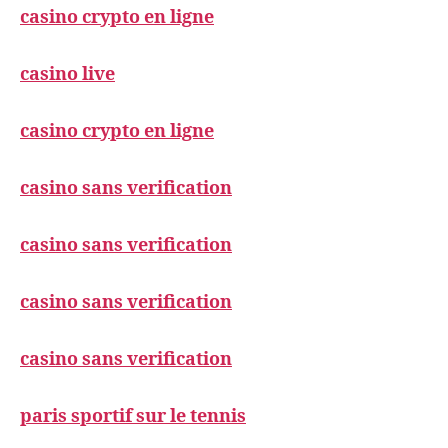
casino crypto en ligne
casino live
casino crypto en ligne
casino sans verification
casino sans verification
casino sans verification
casino sans verification
paris sportif sur le tennis