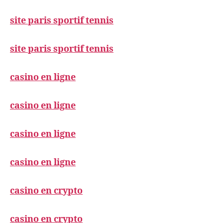
site paris sportif tennis
site paris sportif tennis
casino en ligne
casino en ligne
casino en ligne
casino en ligne
casino en crypto
casino en crypto