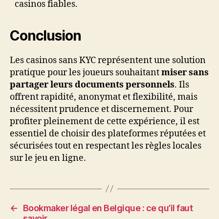
casinos fiables.
Conclusion
Les casinos sans KYC représentent une solution
pratique pour les joueurs souhaitant
miser sans
partager leurs documents personnels
. Ils
offrent rapidité, anonymat et flexibilité, mais
nécessitent prudence et discernement. Pour
profiter pleinement de cette expérience, il est
essentiel de choisir des plateformes réputées et
sécurisées tout en respectant les règles locales
sur le jeu en ligne.
←
Bookmaker légal en Belgique : ce qu’il faut
savoir