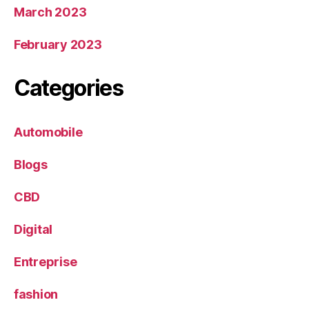
March 2023
February 2023
Categories
Automobile
Blogs
CBD
Digital
Entreprise
fashion