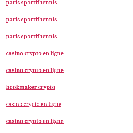
paris sportif tennis
paris sportif tennis
paris sportif tennis
casino crypto en ligne
casino crypto en ligne
bookmaker crypto
casino crypto en ligne
casino crypto en ligne