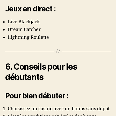
Jeux en direct :
Live Blackjack
Dream Catcher
Lightning Roulette
6. Conseils pour les
débutants
Pour bien débuter :
Choisissez un casino avec un bonus sans dépôt