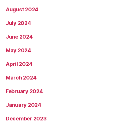
August 2024
July 2024
June 2024
May 2024
April 2024
March 2024
February 2024
January 2024
December 2023