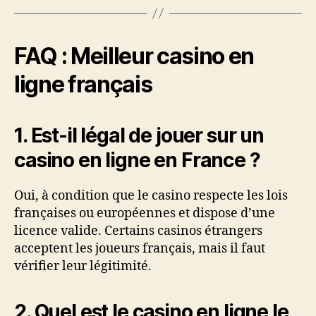
FAQ : Meilleur casino en
ligne français
1. Est-il légal de jouer sur un
casino en ligne en France ?
Oui, à condition que le casino respecte les lois
françaises ou européennes et dispose d’une
licence valide. Certains casinos étrangers
acceptent les joueurs français, mais il faut
vérifier leur légitimité.
2. Quel est le casino en ligne le