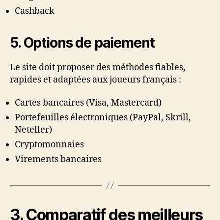
Cashback
5. Options de paiement
Le site doit proposer des méthodes fiables,
rapides et adaptées aux joueurs français :
Cartes bancaires (Visa, Mastercard)
Portefeuilles électroniques (PayPal, Skrill,
Neteller)
Cryptomonnaies
Virements bancaires
3. Comparatif des meilleurs