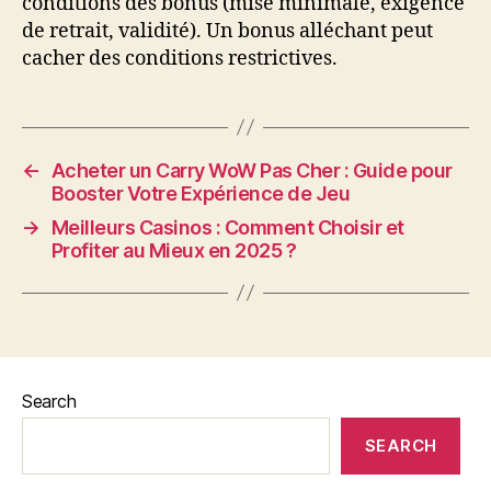
conditions des bonus (mise minimale, exigence
de retrait, validité). Un bonus alléchant peut
cacher des conditions restrictives.
←
Acheter un Carry WoW Pas Cher : Guide pour
Booster Votre Expérience de Jeu
→
Meilleurs Casinos : Comment Choisir et
Profiter au Mieux en 2025 ?
Search
SEARCH