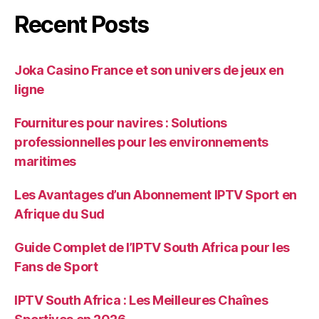
Recent Posts
Joka Casino France et son univers de jeux en
ligne
Fournitures pour navires : Solutions
professionnelles pour les environnements
maritimes
Les Avantages d’un Abonnement IPTV Sport en
Afrique du Sud
Guide Complet de l’IPTV South Africa pour les
Fans de Sport
IPTV South Africa : Les Meilleures Chaînes