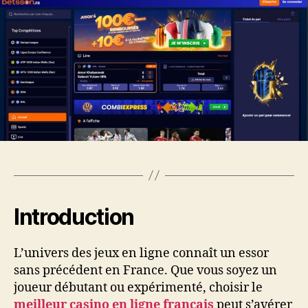
Introduction
L’univers des jeux en ligne connaît un essor
sans précédent en France. Que vous soyez un
joueur débutant ou expérimenté, choisir le
meilleur casino en ligne français
peut s’avérer