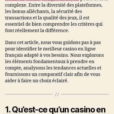
complexe. Entre la diversité des plateformes,
les bonus alléchants, la sécurité des
transactions et la qualité des jeux, il est
essentiel de bien comprendre les critères qui
font réellement la différence.
Dans cet article, nous vous guidons pas à pas
pour identifier le meilleur casino en ligne
français adapté à vos besoins. Nous explorons
les éléments fondamentaux à prendre en
compte, analysons les tendances actuelles et
fournissons un comparatif clair afin de vous
aider à faire un choix éclairé.
1. Qu’est-ce qu’un casino en