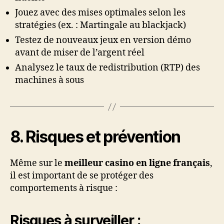
Jouez avec des mises optimales selon les
stratégies (ex. : Martingale au blackjack)
Testez de nouveaux jeux en version démo
avant de miser de l’argent réel
Analysez le taux de redistribution (RTP) des
machines à sous
8. Risques et prévention
Même sur le
meilleur casino en ligne français
,
il est important de se protéger des
comportements à risque :
Risques à surveiller :