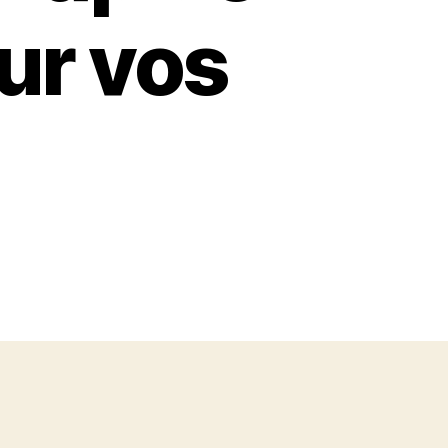
our vos