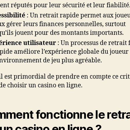
ent réputés pour leur sécurité et leur fiabilité
ssibilité
: Un retrait rapide permet aux joue
x gérer leurs finances personnelles, surtout
qu’ils jouent pour des montants importants.
rience utilisateur
: Un processus de retrait 
apide améliore l’expérience globale du joueur 
nvironnement de jeu plus agréable.
 il est primordial de prendre en compte ce cri
de choisir un casino en ligne.
ment fonctionne le retra
 un casino en ligne ?