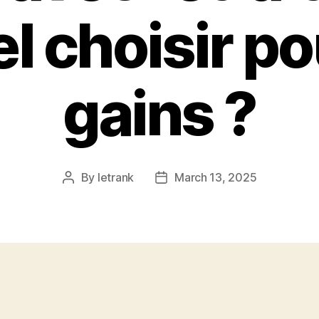
el choisir p
gains ?
By
letrank
March 13, 2025
Post
Post
author
date