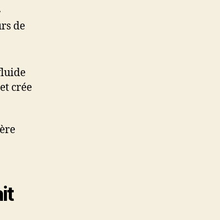
.
urs de
fluide
et crée
tère
it