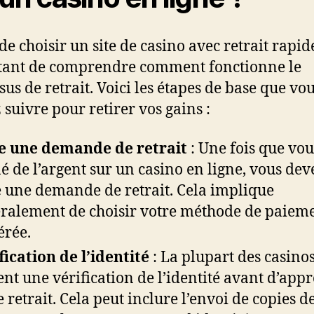
e choisir un site de casino avec retrait rapide,
tant de comprendre comment fonctionne le
sus de retrait. Voici les étapes de base que vo
 suivre pour retirer vos gains :
e une demande de retrait
: Une fois que vou
é de l’argent sur un casino en ligne, vous dev
e une demande de retrait. Cela implique
ralement de choisir votre méthode de paiem
érée.
fication de l’identité
: La plupart des casino
ent une vérification de l’identité avant d’app
e retrait. Cela peut inclure l’envoi de copies d