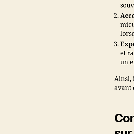
souv
Acce
mieu
lors
Expé
et r
un e
Ainsi,
avant 
Com
sur