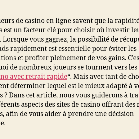
ueurs de casino en ligne savent que la rapidit
s est un facteur clé pour choisir où investir le
. Lorsque vous gagnez, la possibilité de récup
nds rapidement est essentielle pour éviter les
ations et profiter pleinement de vos gains. C’es
oi de nombreux joueurs se tournent vers les 
ino avec retrait rapide
“. Mais avec tant de cho
t déterminer lequel est le mieux adapté à v
s ? Dans cet article, nous vous guiderons à tr
férents aspects des sites de casino offrant des 
s, afin de vous aider à prendre une décision
e.