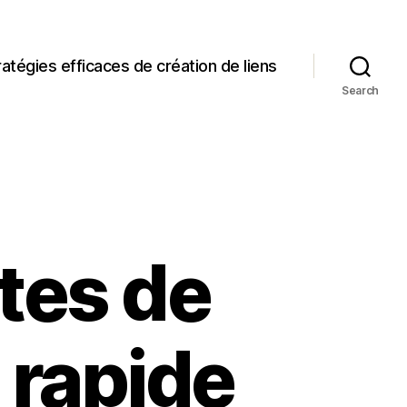
ratégies efficaces de création de liens
Search
tes de
 rapide