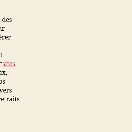
é des
ur
érer
t
“
sites
ix,
os
avers
retraits