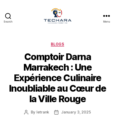
Search
Menu
techara
Categories
BLOGS
Comptoir Darna
Marrakech : Une
Expérience Culinaire
Inoubliable au Cœur de
la Ville Rouge
By
letrank
January 3, 2025
Post
Post