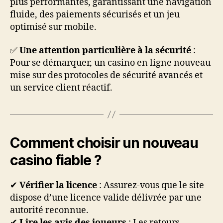
plus performantes, garantissant une navigation
fluide, des paiements sécurisés et un jeu
optimisé sur mobile.
✅
Une attention particulière à la sécurité
:
Pour se démarquer, un casino en ligne nouveau
mise sur des protocoles de sécurité avancés et
un service client réactif.
Comment choisir un nouveau
casino fiable ?
✔
Vérifier la licence
: Assurez-vous que le site
dispose d’une licence valide délivrée par une
autorité reconnue.
✔
Lire les avis des joueurs
: Les retours