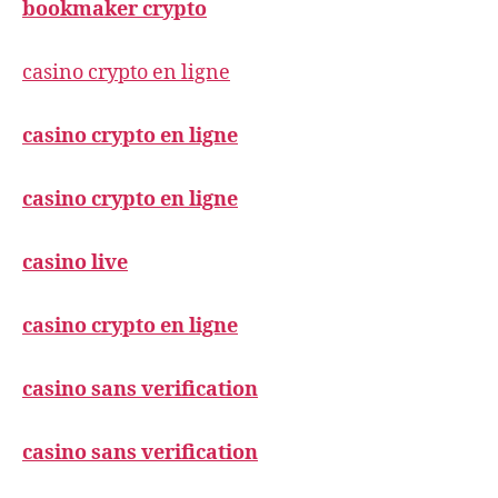
bookmaker crypto
casino crypto en ligne
casino crypto en ligne
casino crypto en ligne
casino live
casino crypto en ligne
casino sans verification
casino sans verification