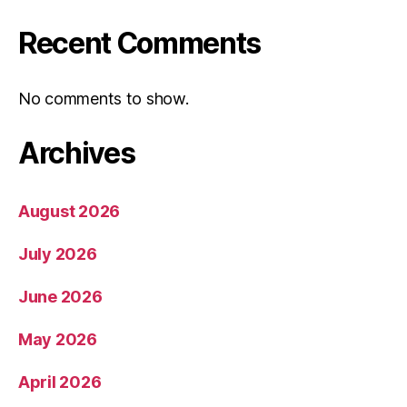
Recent Comments
No comments to show.
Archives
August 2026
July 2026
June 2026
May 2026
April 2026