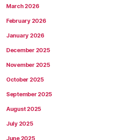
March 2026
February 2026
January 2026
December 2025
November 2025
October 2025
September 2025
August 2025
July 2025
June 2025