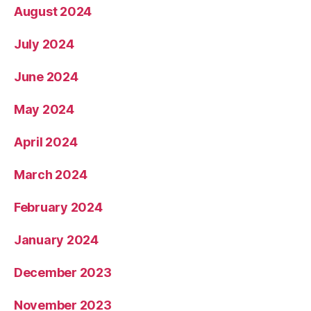
August 2024
July 2024
June 2024
May 2024
April 2024
March 2024
February 2024
January 2024
December 2023
November 2023