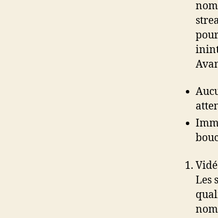
nomb
stre
pour
inin
Avan
Aucu
atte
Imme
bouc
Vidé
Les 
qual
nomb