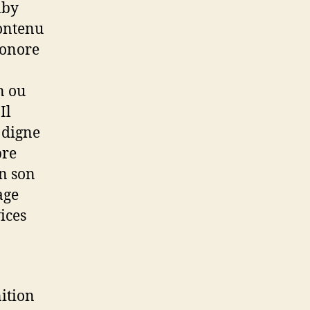
lby
contenu
sonore
n ou
Il
 digne
pre
un son
age
ices
ition