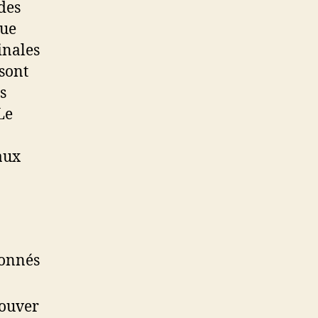
des
que
inales
sont
s
Le
aux
ionnés
rouver