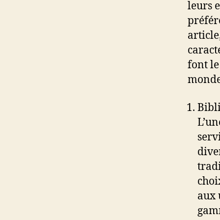
leurs 
préfér
articl
caract
font l
monde
Bibl
L’un
serv
dive
trad
choi
aux 
gamm