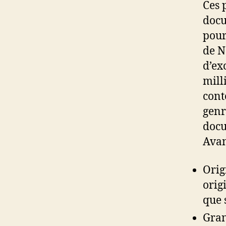
Ces 
docu
pour
de N
d’ex
mill
cont
genr
docu
Avan
Orig
orig
que 
Gran