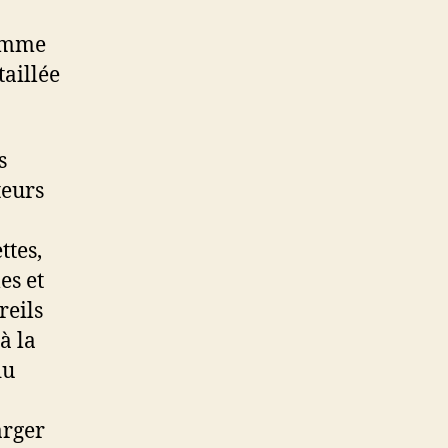
comme
aillée
s
teurs
ttes,
es et
reils
à la
du
arger