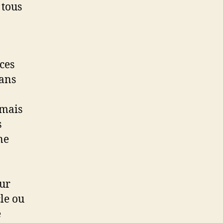
 tous
ces
sans
 mais
s
ne
eur
le ou
e