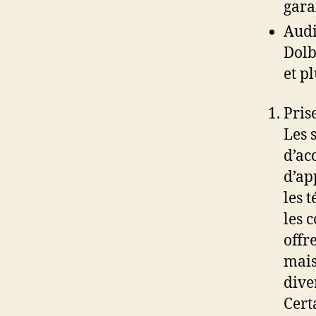
gara
Audi
Dolb
et pl
Pris
Les 
d’ac
d’ap
les 
les 
offr
mais
dive
Cert