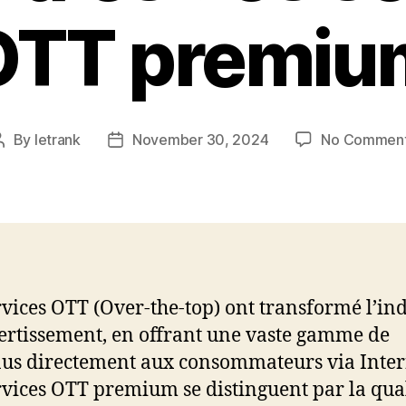
OTT premiu
By
letrank
November 30, 2024
No Commen
Post
Post
author
date
rvices OTT (Over-the-top) ont transformé l’ind
ertissement, en offrant une vaste gamme de
us directement aux consommateurs via Inter
rvices OTT premium se distinguent par la qual