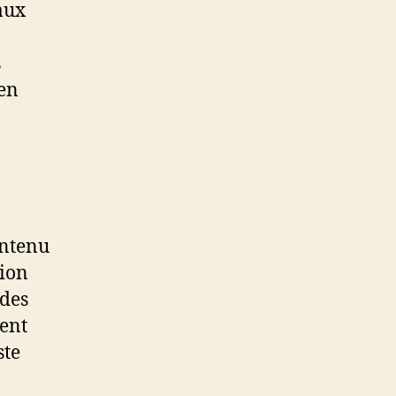
aux
s
 en
ontenu
sion
 des
ent
ste