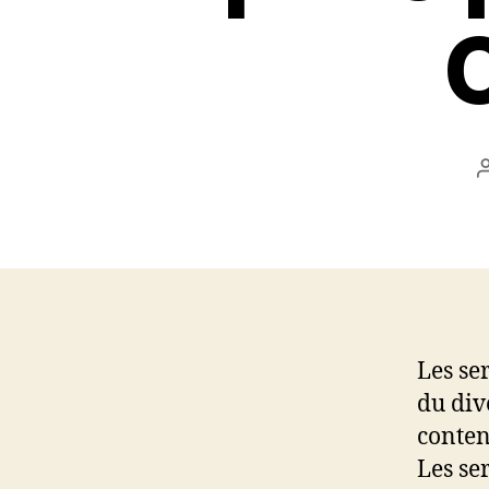
Les se
du div
conten
Les se