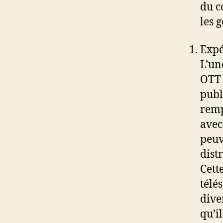
du c
les g
Expé
L’un
OTT 
publ
remp
avec
peuv
dist
Cett
télé
dive
qu’i