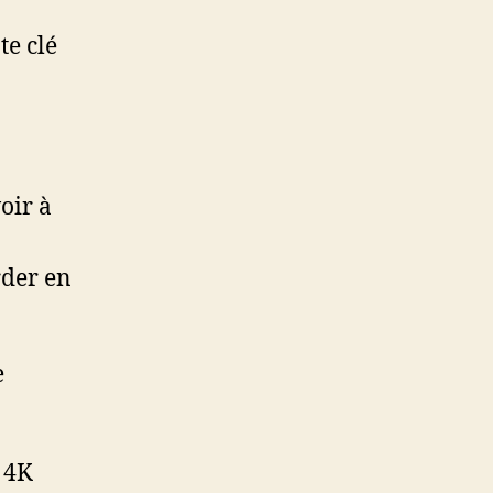
e clé
oir à
rder en
e
 4K