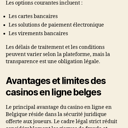
Les options courantes incluent :
Les cartes bancaires
Les solutions de paiement électronique
Les virements bancaires
Les délais de traitement et les conditions
peuvent varier selon la plateforme, mais la
transparence est une obligation légale.
Avantages et limites des
casinos en ligne belges
Le principal avantage du casino en ligne en
Belgique réside dans la sécurité juridique
offerte aux joueurs. Le cadre légal strict réduit