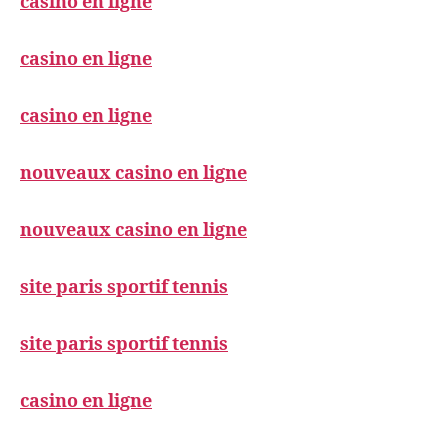
casino en ligne
casino en ligne
casino en ligne
nouveaux casino en ligne
nouveaux casino en ligne
site paris sportif tennis
site paris sportif tennis
casino en ligne