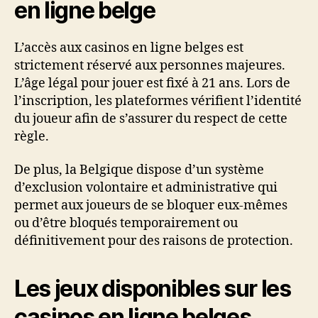
en ligne belge
L’accès aux casinos en ligne belges est
strictement réservé aux personnes majeures.
L’âge légal pour jouer est fixé à 21 ans. Lors de
l’inscription, les plateformes vérifient l’identité
du joueur afin de s’assurer du respect de cette
règle.
De plus, la Belgique dispose d’un système
d’exclusion volontaire et administrative qui
permet aux joueurs de se bloquer eux-mêmes
ou d’être bloqués temporairement ou
définitivement pour des raisons de protection.
Les jeux disponibles sur les
casinos en ligne belges