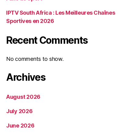
IPTV South Africa : Les Meilleures Chaînes
Sportives en 2026
Recent Comments
No comments to show.
Archives
August 2026
July 2026
June 2026