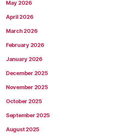
May 2026
April 2026
March 2026
February 2026
January 2026
December 2025
November 2025
October 2025
September 2025
August 2025