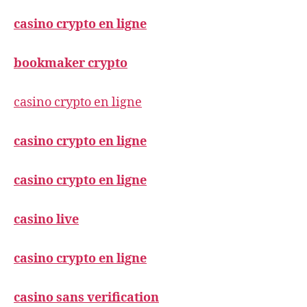
casino crypto en ligne
bookmaker crypto
casino crypto en ligne
casino crypto en ligne
casino crypto en ligne
casino live
casino crypto en ligne
casino sans verification