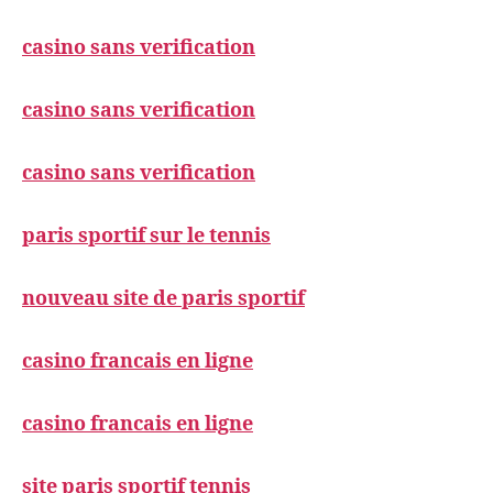
casino sans verification
casino sans verification
casino sans verification
paris sportif sur le tennis
nouveau site de paris sportif
casino francais en ligne
casino francais en ligne
site paris sportif tennis