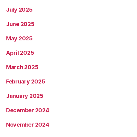
July 2025
June 2025
May 2025
April 2025
March 2025
February 2025
January 2025
December 2024
November 2024