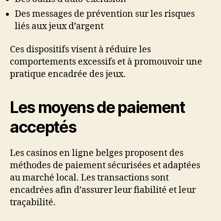
Des messages de prévention sur les risques
liés aux jeux d’argent
Ces dispositifs visent à réduire les
comportements excessifs et à promouvoir une
pratique encadrée des jeux.
Les moyens de paiement
acceptés
Les casinos en ligne belges proposent des
méthodes de paiement sécurisées et adaptées
au marché local. Les transactions sont
encadrées afin d’assurer leur fiabilité et leur
traçabilité.