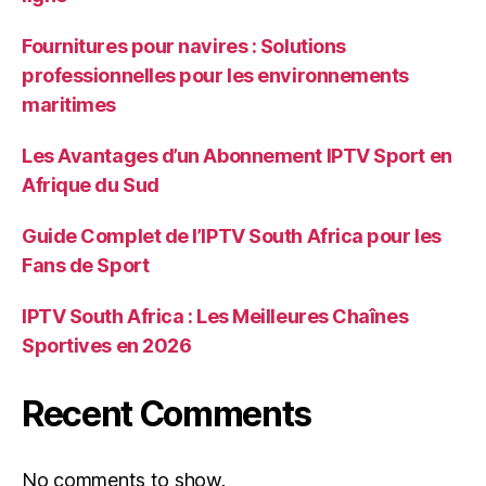
Fournitures pour navires : Solutions
professionnelles pour les environnements
maritimes
Les Avantages d’un Abonnement IPTV Sport en
Afrique du Sud
Guide Complet de l’IPTV South Africa pour les
Fans de Sport
IPTV South Africa : Les Meilleures Chaînes
Sportives en 2026
Recent Comments
No comments to show.