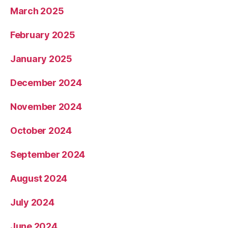
March 2025
February 2025
January 2025
December 2024
November 2024
October 2024
September 2024
August 2024
July 2024
June 2024