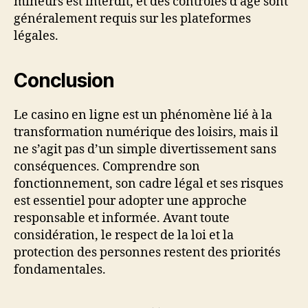
mineurs est interdit, et des contrôles d’âge sont
généralement requis sur les plateformes
légales.
Conclusion
Le casino en ligne est un phénomène lié à la
transformation numérique des loisirs, mais il
ne s’agit pas d’un simple divertissement sans
conséquences. Comprendre son
fonctionnement, son cadre légal et ses risques
est essentiel pour adopter une approche
responsable et informée. Avant toute
considération, le respect de la loi et la
protection des personnes restent des priorités
fondamentales.