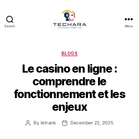
Search
Menu
techara
Categories
BLOGS
Le casino en ligne :
comprendre le
fonctionnement et les
enjeux
By
letrank
December 22, 2025
Post
Post
author
date