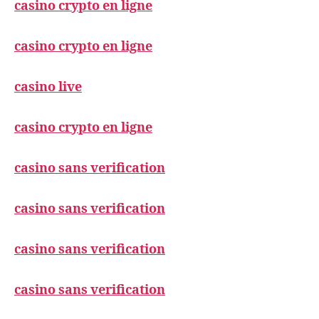
casino crypto en ligne
casino crypto en ligne
casino live
casino crypto en ligne
casino sans verification
casino sans verification
casino sans verification
casino sans verification