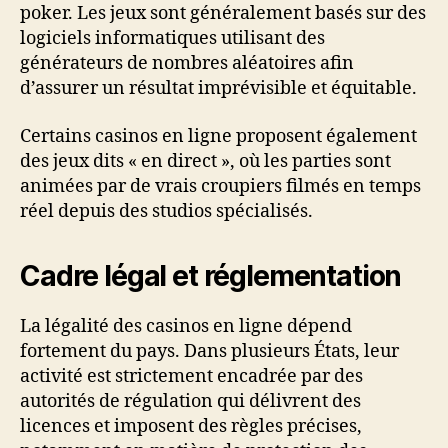
poker. Les jeux sont généralement basés sur des
logiciels informatiques utilisant des
générateurs de nombres aléatoires afin
d’assurer un résultat imprévisible et équitable.
Certains casinos en ligne proposent également
des jeux dits « en direct », où les parties sont
animées par de vrais croupiers filmés en temps
réel depuis des studios spécialisés.
Cadre légal et réglementation
La légalité des casinos en ligne dépend
fortement du pays. Dans plusieurs États, leur
activité est strictement encadrée par des
autorités de régulation qui délivrent des
licences et imposent des règles précises,