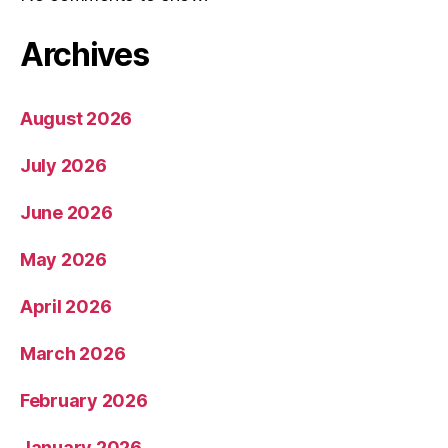
Archives
August 2026
July 2026
June 2026
May 2026
April 2026
March 2026
February 2026
January 2026