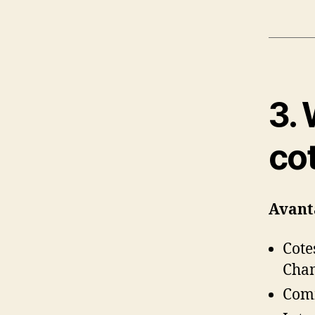
3. 
cot
Avant
Cote
Cha
Com