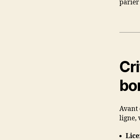
parier
Cri
bon
Avant 
ligne,
Lice