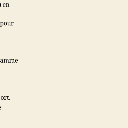
) en
 pour
e gamme
ort.
e