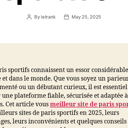
By
letrank
May 25, 2025
Post
Post
author
date
ris sportifs connaissent un essor considérabl
 et dans le monde. Que vous soyez un parieu
menté ou un débutant curieux, il est essentiel
r une plateforme fiable, sécurisée et adaptée à
s. Cet article vous
meilleur site de paris spor
lleurs sites de paris sportifs en 2025, leurs
ges, leurs inconvénients et quelques conseils