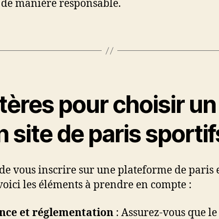
 de manière responsable.
tères pour choisir un
 site de paris sportif
de vous inscrire sur une plateforme de paris 
 voici les éléments à prendre en compte :
nce et réglementation
: Assurez-vous que le 