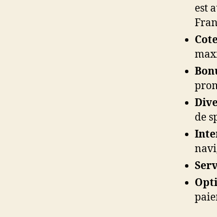
est 
Fran
Cote
maxi
Bon
prom
Dive
de s
Inte
navi
Serv
Opti
paie