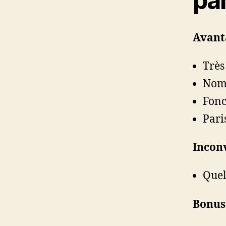
pa
Avant
Très
Nomb
Fonc
Pari
Inconv
Quel
Bonus