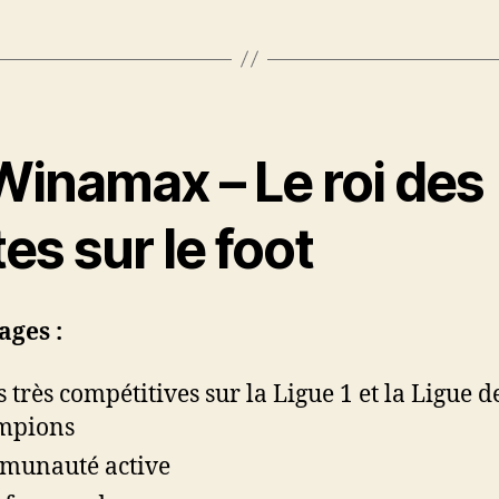
Winamax – Le roi des
es sur le foot
ages :
s très compétitives sur la Ligue 1 et la Ligue d
mpions
munauté active