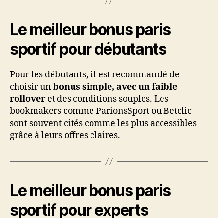
Le meilleur bonus paris
sportif pour débutants
Pour les débutants, il est recommandé de
choisir un
bonus simple, avec un faible
rollover
et des conditions souples. Les
bookmakers comme ParionsSport ou Betclic
sont souvent cités comme les plus accessibles
grâce à leurs offres claires.
Le meilleur bonus paris
sportif pour experts