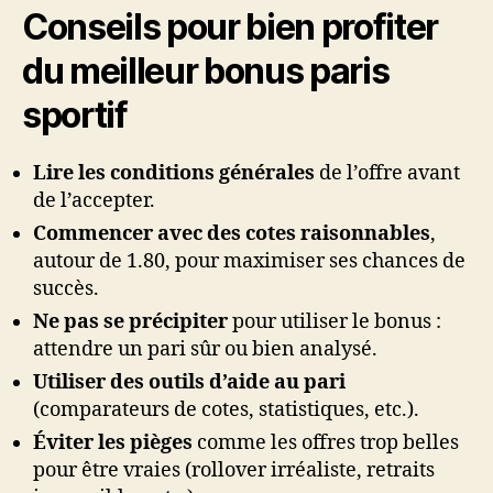
Conseils pour bien profiter
du meilleur bonus paris
sportif
Lire les conditions générales
de l’offre avant
de l’accepter.
Commencer avec des cotes raisonnables
,
autour de 1.80, pour maximiser ses chances de
succès.
Ne pas se précipiter
pour utiliser le bonus :
attendre un pari sûr ou bien analysé.
Utiliser des outils d’aide au pari
(comparateurs de cotes, statistiques, etc.).
Éviter les pièges
comme les offres trop belles
pour être vraies (rollover irréaliste, retraits