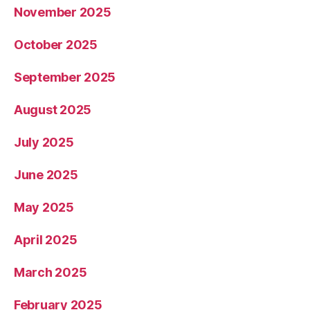
November 2025
October 2025
September 2025
August 2025
July 2025
June 2025
May 2025
April 2025
March 2025
February 2025