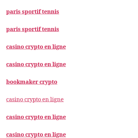
paris sportif tennis
paris sportif tennis
casino crypto en ligne
casino crypto en ligne
bookmaker crypto
casino crypto en ligne
casino crypto en ligne
casino crypto en ligne