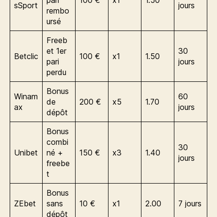
sSport
jours
rembo
ursé
Freeb
et 1er
30
Betclic
100 €
x1
1.50
pari
jours
perdu
Bonus
Winam
60
de
200 €
x5
1.70
ax
jours
dépôt
Bonus
combi
30
Unibet
né +
150 €
x3
1.40
jours
freebe
t
Bonus
ZEbet
sans
10 €
x1
2.00
7 jours
dépôt