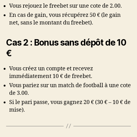
Vous rejouez le freebet sur une cote de 2.00.
En cas de gain, vous récupérez 50 € (le gain
net, sans le montant du freebet).
Cas 2 : Bonus sans dépôt de 10
€
Vous créez un compte et recevez
immédiatement 10 € de freebet.
Vous pariez sur un match de football à une cote
de 3.00.
Si le pari passe, vous gagnez 20 € (30 € – 10 € de
mise).