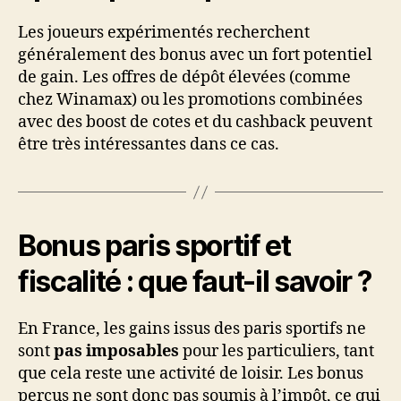
Les joueurs expérimentés recherchent
généralement des bonus avec un fort potentiel
de gain. Les offres de dépôt élevées (comme
chez Winamax) ou les promotions combinées
avec des boost de cotes et du cashback peuvent
être très intéressantes dans ce cas.
Bonus paris sportif et
fiscalité : que faut-il savoir ?
En France, les gains issus des paris sportifs ne
sont
pas imposables
pour les particuliers, tant
que cela reste une activité de loisir. Les bonus
perçus ne sont donc pas soumis à l’impôt, ce qui