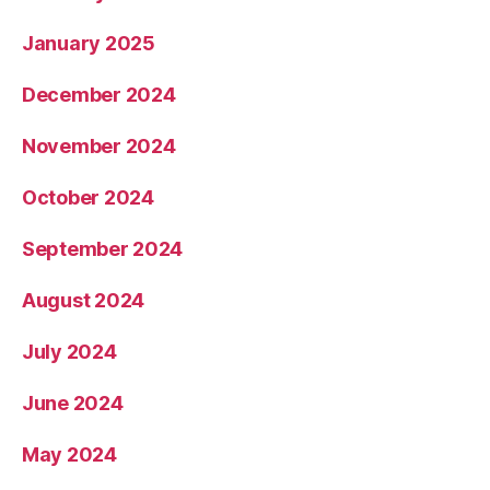
January 2025
December 2024
November 2024
October 2024
September 2024
August 2024
July 2024
June 2024
May 2024