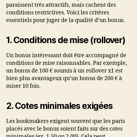
paraissent très attractifs, mais cachent des
conditions restrictives. Voici les critères
essentiels pour juger de la qualité d’un bonus.
1. Conditions de mise (rollover)
Un bonus intéressant doit être accompagné de
conditions de mise raisonnables. Par exemple,
un bonus de 100 € soumis à un rollover x1 est
bien plus avantageux qu’un bonus de 200 € à
miser 10 fois.
2. Cotes minimales exigées
Les bookmakers exigent souvent que les paris
placés avec le bonus soient faits sur des cotes
minimales (ex. 1.50 ou 2.00). Cela peut