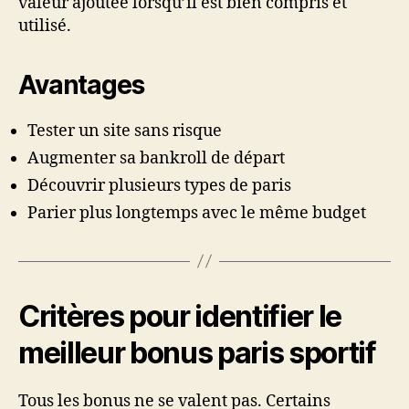
valeur ajoutée lorsqu’il est bien compris et
utilisé.
Avantages
Tester un site sans risque
Augmenter sa bankroll de départ
Découvrir plusieurs types de paris
Parier plus longtemps avec le même budget
Critères pour identifier le
meilleur bonus paris sportif
Tous les bonus ne se valent pas. Certains