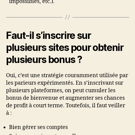
impossibles, etc.).
Faut-il s’inscrire sur
plusieurs sites pour obtenir
plusieurs bonus ?
Oui, c’est une stratégie couramment utilisée par
les parieurs expérimentés. En s’inscrivant sur
plusieurs plateformes, on peut cumuler les
bonus de bienvenue et augmenter ses chances
de profit à court terme. Toutefois, il faut veiller
à :
Bien gérer ses comptes