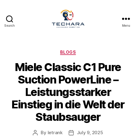
Search
Menu
techara
Categories
BLOGS
Miele Classic C1 Pure
Suction PowerLine –
Leistungsstarker
Einstieg in die Welt der
Staubsauger
By
letrank
July 9, 2025
Post
Post