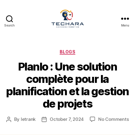
Search
Menu
techara
Categories
BLOGS
Planlo : Une solution
complète pour la
planification et la gestion
de projets
on
By
letrank
October 7, 2024
No Comments
Post
Post
Pla
author
date
: