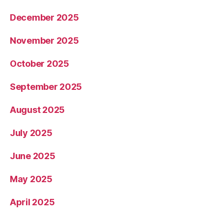
December 2025
November 2025
October 2025
September 2025
August 2025
July 2025
June 2025
May 2025
April 2025