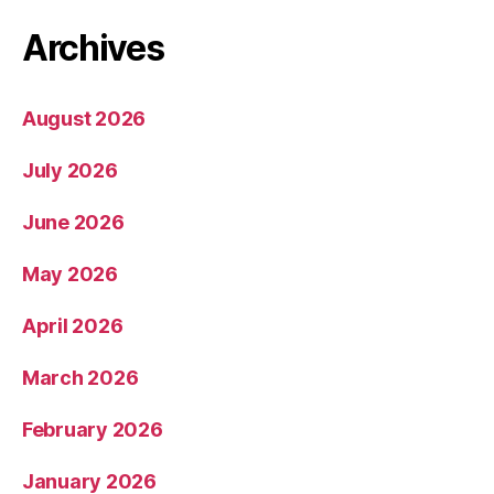
Archives
August 2026
July 2026
June 2026
May 2026
April 2026
March 2026
February 2026
January 2026