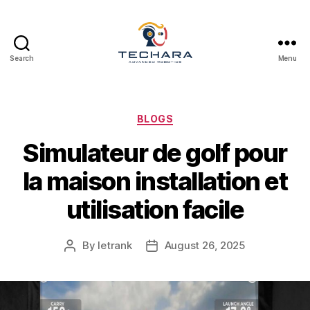
Search
Menu
techara
Categories
BLOGS
Simulateur de golf pour
la maison installation et
utilisation facile
By
letrank
August 26, 2025
Post
Post
author
date