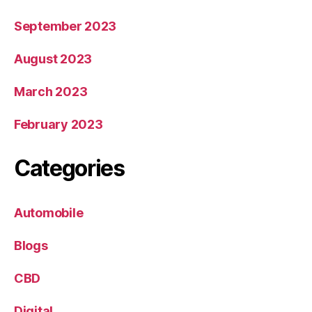
September 2023
August 2023
March 2023
February 2023
Categories
Automobile
Blogs
CBD
Digital