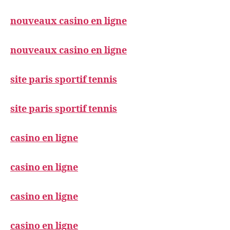
nouveaux casino en ligne
nouveaux casino en ligne
site paris sportif tennis
site paris sportif tennis
casino en ligne
casino en ligne
casino en ligne
casino en ligne