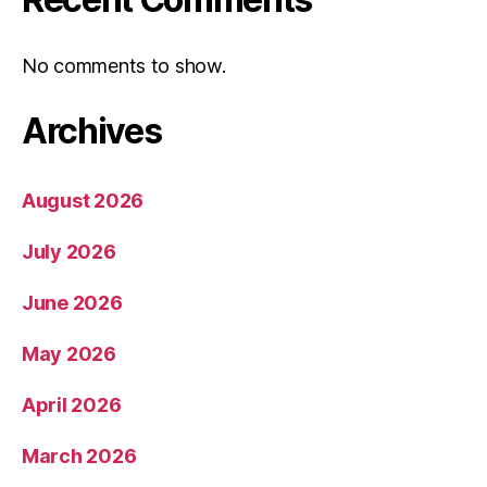
No comments to show.
Archives
August 2026
July 2026
June 2026
May 2026
April 2026
March 2026