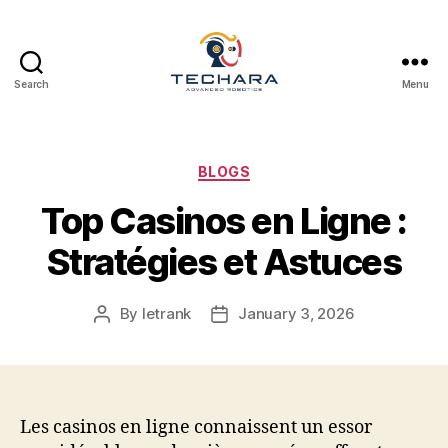
Search
Menu
techara
Categories
BLOGS
Top Casinos en Ligne :
Stratégies et Astuces
By
letrank
January 3, 2026
Post
Post
author
date
Les casinos en ligne connaissent un essor