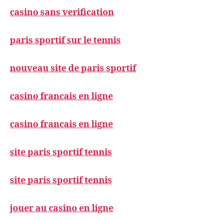
casino sans verification
paris sportif sur le tennis
nouveau site de paris sportif
casino francais en ligne
casino francais en ligne
site paris sportif tennis
site paris sportif tennis
jouer au casino en ligne