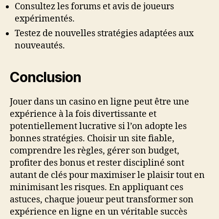
Consultez les forums et avis de joueurs
expérimentés.
Testez de nouvelles stratégies adaptées aux
nouveautés.
Conclusion
Jouer dans un casino en ligne peut être une
expérience à la fois divertissante et
potentiellement lucrative si l’on adopte les
bonnes stratégies. Choisir un site fiable,
comprendre les règles, gérer son budget,
profiter des bonus et rester discipliné sont
autant de clés pour maximiser le plaisir tout en
minimisant les risques. En appliquant ces
astuces, chaque joueur peut transformer son
expérience en ligne en un véritable succès