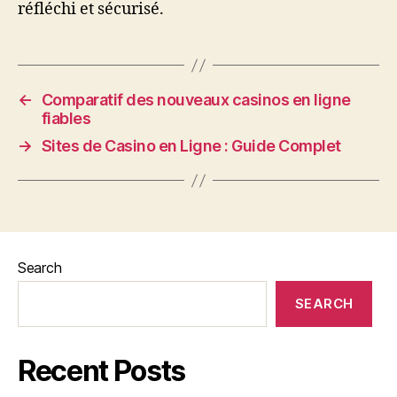
réfléchi et sécurisé.
←
Comparatif des nouveaux casinos en ligne
fiables
→
Sites de Casino en Ligne : Guide Complet
Search
SEARCH
Recent Posts