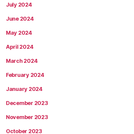
July 2024
June 2024
May 2024
April 2024
March 2024
February 2024
January 2024
December 2023
November 2023
October 2023