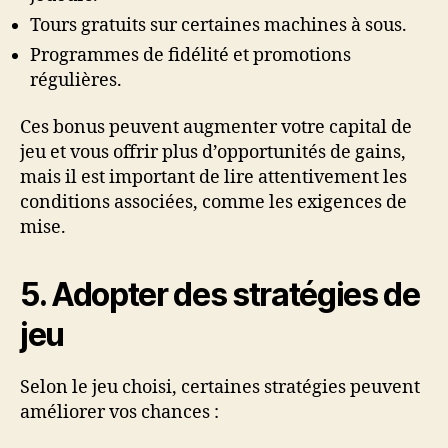
Tours gratuits sur certaines machines à sous.
Programmes de fidélité et promotions
régulières.
Ces bonus peuvent augmenter votre capital de
jeu et vous offrir plus d’opportunités de gains,
mais il est important de lire attentivement les
conditions associées, comme les exigences de
mise.
5. Adopter des stratégies de
jeu
Selon le jeu choisi, certaines stratégies peuvent
améliorer vos chances :