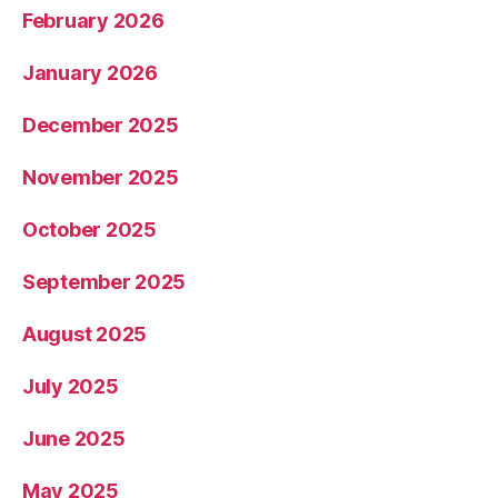
February 2026
January 2026
December 2025
November 2025
October 2025
September 2025
August 2025
July 2025
June 2025
May 2025