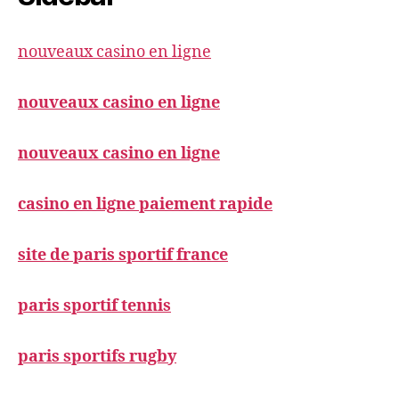
nouveaux casino en ligne
nouveaux casino en ligne
nouveaux casino en ligne
casino en ligne paiement rapide
site de paris sportif france
paris sportif tennis
paris sportifs rugby