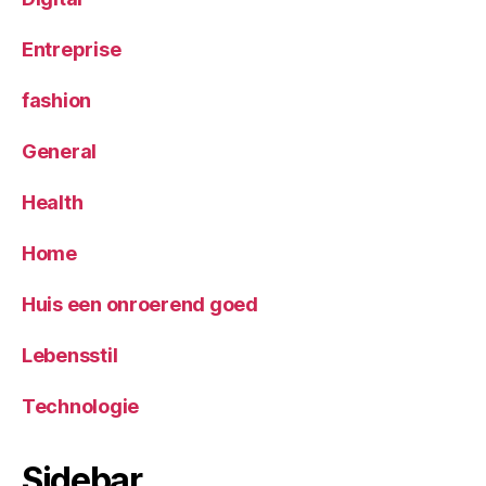
Entreprise
fashion
General
Health
Home
Huis een onroerend goed
Lebensstil
Technologie
Sidebar