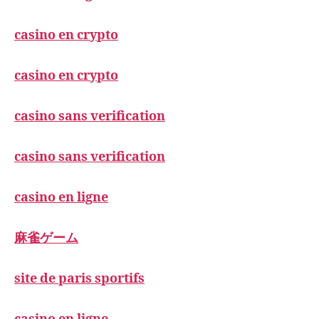
casino en crypto
casino en crypto
casino sans verification
casino sans verification
casino en ligne
麻雀ゲーム
site de paris sportifs