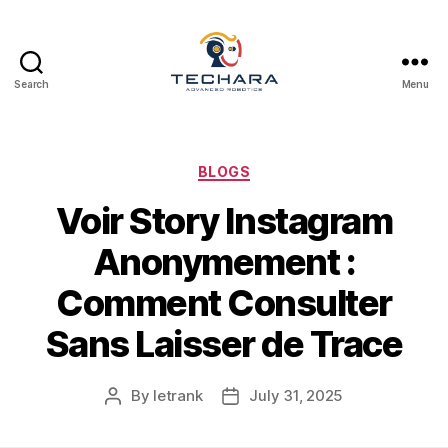
Search
Menu
techara
Categories
BLOGS
Voir Story Instagram
Anonymement :
Comment Consulter
Sans Laisser de Trace
By
letrank
July 31, 2025
Post
Post
author
date