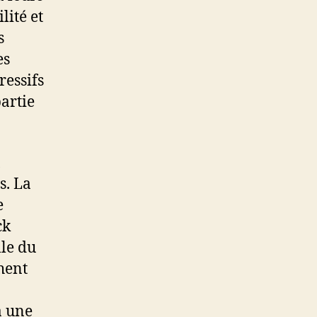
lité et
s
es
ressifs
artie
s. La
e
ck
le du
hent
à une