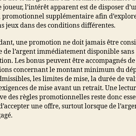
e joueur, l’intérêt apparent est de disposer d’
l promotionnel supplémentaire afin d’explor
ns jeux dans des conditions différentes.
ant, une promotion ne doit jamais être cons
de l’argent immédiatement disponible sans
ction. Les bonus peuvent être accompagnés de
ions concernant le montant minimum du dépô
dmissibles, les limites de mise, la durée de val
 exigences de mise avant un retrait. Une lectu
ive des règles promotionnelles reste donc esse
d’accepter une offre, surtout lorsque de l’arge
gagé.