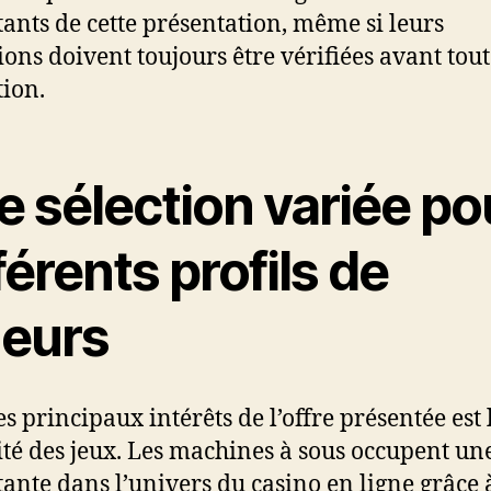
ants de cette présentation, même si leurs
ions doivent toujours être vérifiées avant tou
tion.
e sélection variée po
férents profils de
ueurs
es principaux intérêts de l’offre présentée est 
ité des jeux. Les machines à sous occupent un
ante dans l’univers du casino en ligne grâce 