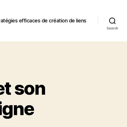
ratégies efficaces de création de liens
Search
et son
ligne