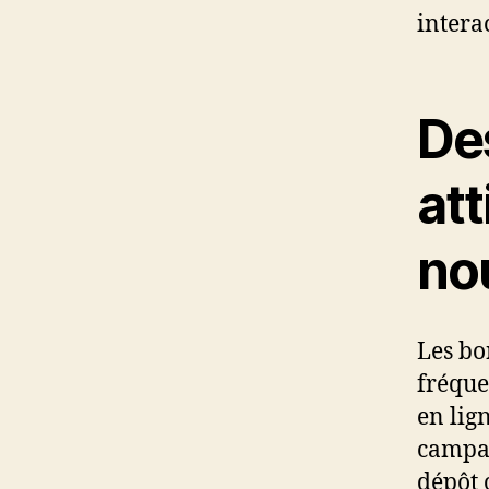
interac
De
att
no
Les bo
fréque
en lig
campag
dépôt 