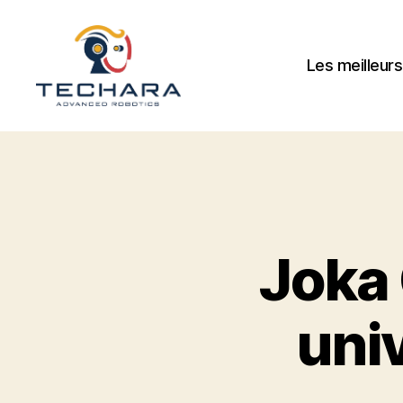
Les meilleurs
techara
Joka 
univ