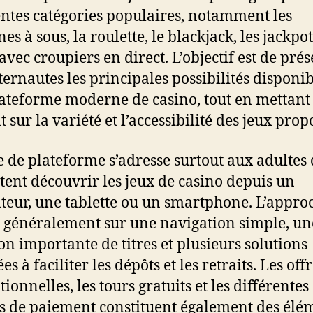
entes catégories populaires, notamment les
s à sous, la roulette, le blackjack, les jackpots
avec croupiers en direct. L’objectif est de pré
ternautes les principales possibilités disponib
ateforme moderne de casino, tout en mettant
t sur la variété et l’accessibilité des jeux prop
e de plateforme s’adresse surtout aux adultes 
tent découvrir les jeux de casino depuis un
teur, une tablette ou un smartphone. L’appro
 généralement sur une navigation simple, un
ion importante de titres et plusieurs solutions
es à faciliter les dépôts et les retraits. Les off
onnelles, les tours gratuits et les différentes
s de paiement constituent également des élé