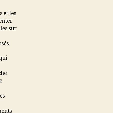
 et les
senter
les sur
osés.
qui
che
e
res
ments