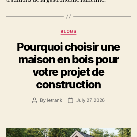
traditions de la gastronomie italienne.
Categories
BLOGS
Pourquoi choisir une
maison en bois pour
votre projet de
construction
By
letrank
July 27, 2026
Post
Post
author
date