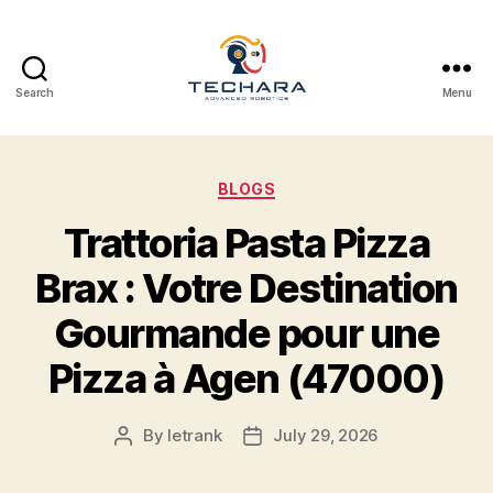
Search
Menu
techara
Categories
BLOGS
Trattoria Pasta Pizza
Brax : Votre Destination
Gourmande pour une
Pizza à Agen (47000)
By
letrank
July 29, 2026
Post
Post
author
date