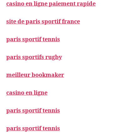
casino en ligne paiement rapide
site de paris sportif france
paris sportif tennis
paris sportifs rugby
meilleur bookmaker
casino en ligne
paris sportif tennis
paris sportif tennis