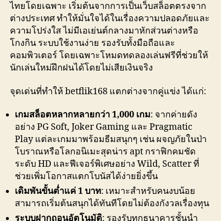
ไทยโดยเฉพาะ เริ่มต้นจากการเป็นเว็บสล็อตตรงจาก
ต่างประเทศ ทำให้มั่นใจได้ในเรื่องความปลอดภัยและ
ความโปร่งใส ไม่มีเอเย่นต์กลางมาหักส่วนต่างหรือ
โกงกิน ระบบใช้งานง่าย รองรับทั้งมือถือและ
คอมพิวเตอร์ โดยเฉพาะโหมดทดลองเล่นฟรีที่ช่วยให้
นักเล่นใหม่ฝึกฝนได้โดยไม่เสียเงินจริง
จุดเด่นที่ทำให้ betflik168 แตกต่างจากคู่แข่ง ได้แก่:
เกมสล็อตหลากหลายกว่า 1,000 เกม
: จากค่ายดัง
อย่าง PG Soft, Joker Gaming และ Pragmatic
Play แต่ละเกมมาพร้อมธีมสนุกๆ เช่น ผจญภัยในป่า
โบราณหรือโลกอนิเมะสุดน่าร apt กราฟิกคมชัด
ระดับ HD และฟีเจอร์พิเศษอย่าง Wild, Scatter ที่
ช่วยเพิ่มโอกาสแตกโบนัสได้ง่ายยิ่งขึ้น
เดิมพันขั้นต่ำแค่ 1 บาท
: เหมาะสำหรับคนงบน้อย
สามารถเริ่มต้นสนุกได้ทันทีโดยไม่ต้องกังวลเรื่องทุน
ระบบฝากถอนอัตโนมัติ
: รองรับทุกธนาคารชั้นนำ