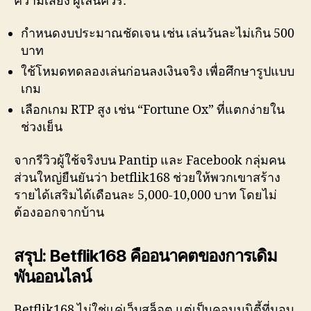
ความเสี่ยง ผู้เล่นควร:
กำหนดงบประมาณชัดเจน เช่น เล่นวันละไม่เกิน 500
บาท
ใช้โหมดทดลองเล่นก่อนลงเงินจริง เพื่อศึกษารูปแบบ
เกม
เลือกเกม RTP สูง เช่น “Fortune Ox” ที่แตกง่ายใน
ช่วงเย็น
จากรีวิวผู้ใช้จริงบน Pantip และ Facebook กลุ่มคน
ส่วนใหญ่ยืนยันว่า betflik168 ช่วยให้พวกเขาสร้าง
รายได้เสริมได้เดือนละ 5,000-10,000 บาท โดยไม่
ต้องออกจากบ้าน
สรุป: Betflik168 คืออนาคตของการเดิม
พันออนไลน์
Betflik168 ไม่ใช่แค่เว็บสล็อต แต่เป็นคอมมูนิตี้ที่มอบ