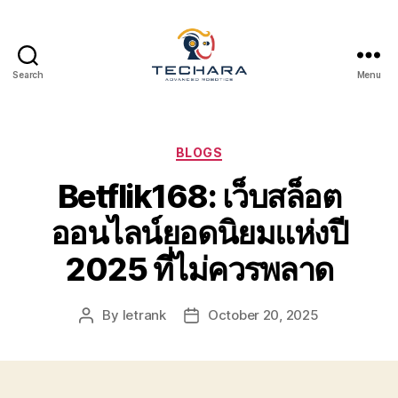
Search
Menu
techara
Categories
BLOGS
Betflik168: เว็บสล็อต
ออนไลน์ยอดนิยมแห่งปี
2025 ที่ไม่ควรพลาด
By
letrank
October 20, 2025
Post
Post
author
date