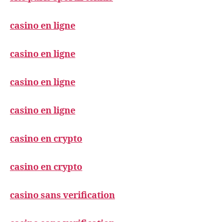
casino en ligne
casino en ligne
casino en ligne
casino en ligne
casino en crypto
casino en crypto
casino sans verification