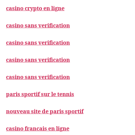
casino crypto en ligne
casino sans verification
casino sans verification
casino sans verification
casino sans verification
paris sportif sur le tennis
nouveau site de paris sportif
casino francais en ligne