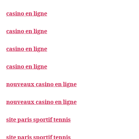
casino en ligne
casino en ligne
casino en ligne
casino en ligne
nouveaux casino en ligne
nouveaux casino en ligne
site paris sportif tennis
site paris sportif tennis