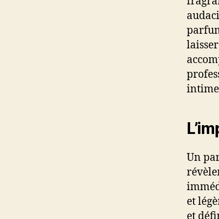
fragra
audaci
parfum
laisse
accomp
profes
intime
L’im
Un par
révèle
immédi
et lég
et déf