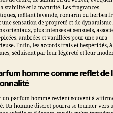
és de cèdre, de santal ou de vétiver, évoquent
la stabilité et la maturité. Les fragrances
iques, mêlant lavande, romarin ou herbes fr
t une sensation de propreté et de dynamisme.
s orientaux, plus intenses et sensuels, associ
épicées, ambrées et vanillées pour une aura
ieuse. Enfin, les accords frais et hespéridés, à
mes, séduisent par leur légèreté et leur moder
arfum homme comme reflet de 
onnalité
r un parfum homme revient souvent à affirm
té. Un homme discret pourra se tourner vers 