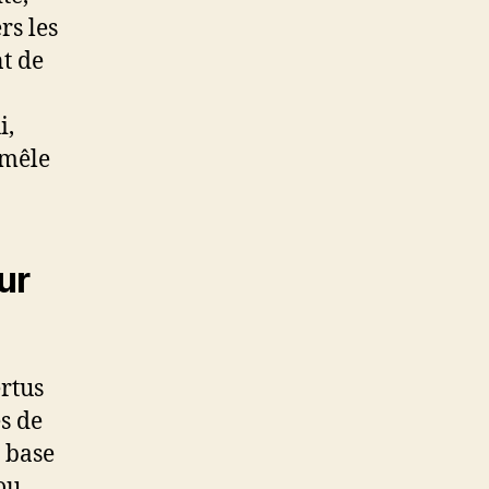
rs les
nt de
i,
 mêle
ur
ertus
s de
 base
ou