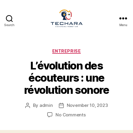
Search
Menu
techara
Categories
ENTREPRISE
L’évolution des
écouteurs : une
révolution sonore
By
admin
November 10, 2023
Post
Post
author
date
on
No Comments
L’évolution
des