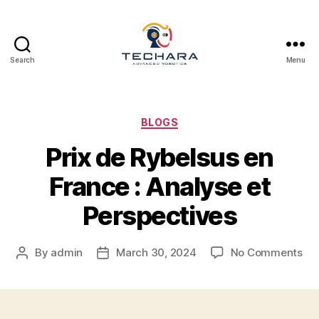
Search
Menu
techara
Categories
BLOGS
Prix de Rybelsus en
France : Analyse et
Perspectives
on
By
admin
March 30, 2024
No Comments
Post
Post
Pri
author
date
de
Ryb
en