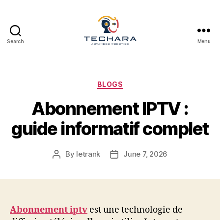
Search
Menu
techara
Categories
BLOGS
Abonnement IPTV :
guide informatif complet
By
letrank
June 7, 2026
Post
Post
author
date
Abonnement iptv
est une technologie de