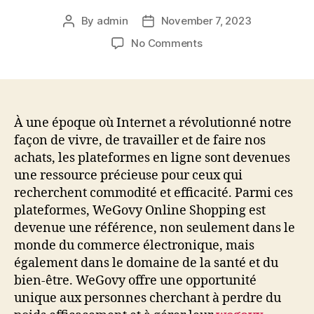
By
admin
November 7, 2023
Post
Post
author
date
on
No Comments
Achats
en
ligne
WeGovy :
votre
À une époque où Internet a révolutionné notre
passerelle
façon de vivre, de travailler et de faire nos
vers
achats, les plateformes en ligne sont devenues
une
une ressource précieuse pour ceux qui
gestion
recherchent commodité et efficacité. Parmi ces
efficace
plateformes, WeGovy Online Shopping est
de
devenue une référence, non seulement dans le
la
perte
monde du commerce électronique, mais
de
également dans le domaine de la santé et du
poids
bien-être. WeGovy offre une opportunité
et
unique aux personnes cherchant à perdre du
du