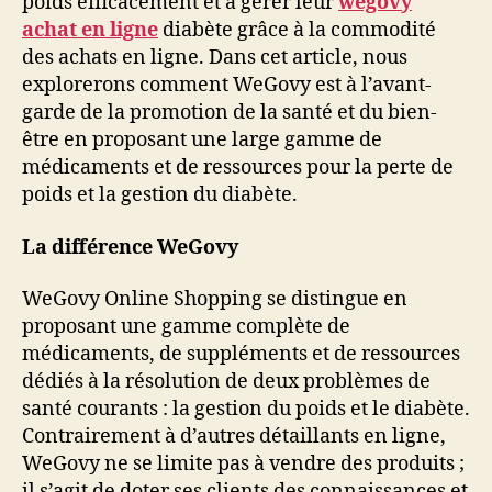
poids efficacement et à gérer leur
wegovy
diabète
achat en ligne
diabète grâce à la commodité
des achats en ligne. Dans cet article, nous
explorerons comment WeGovy est à l’avant-
garde de la promotion de la santé et du bien-
être en proposant une large gamme de
médicaments et de ressources pour la perte de
poids et la gestion du diabète.
La différence WeGovy
WeGovy Online Shopping se distingue en
proposant une gamme complète de
médicaments, de suppléments et de ressources
dédiés à la résolution de deux problèmes de
santé courants : la gestion du poids et le diabète.
Contrairement à d’autres détaillants en ligne,
WeGovy ne se limite pas à vendre des produits ;
il s’agit de doter ses clients des connaissances et