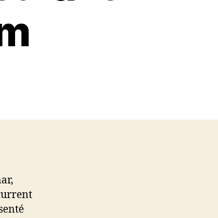
sm
ar,
current
senté