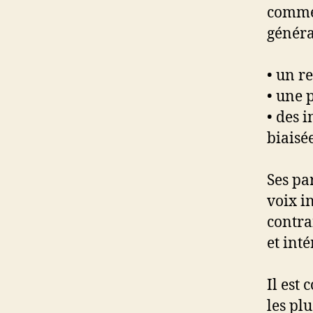
commen
généra
• un r
• une 
• des 
biaisé
Ses pa
voix 
contra
et inté
Il est
les pl