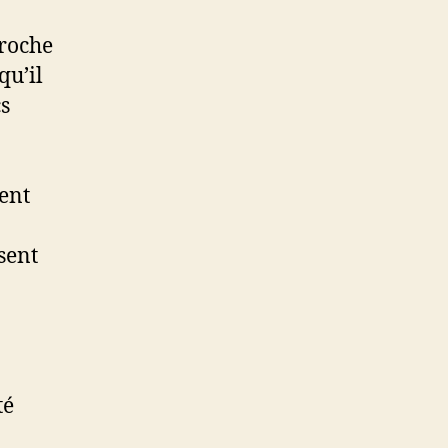
proche
qu’il
cs
vent
sent
té