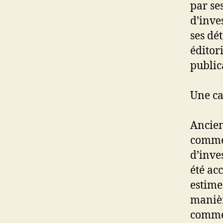
par se
d’inve
ses dé
éditor
public
Une ca
Ancien
comme 
d’inve
été ac
estime
manièr
comme 