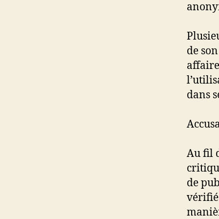
anonym
Plusie
de son
affair
l’util
dans s
Accusa
Au fil 
critiq
de pub
vérifi
manièr