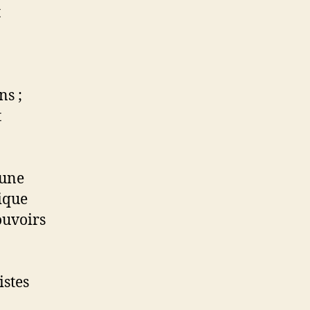
t
ns ;
t
 une
ique
ouvoirs
istes