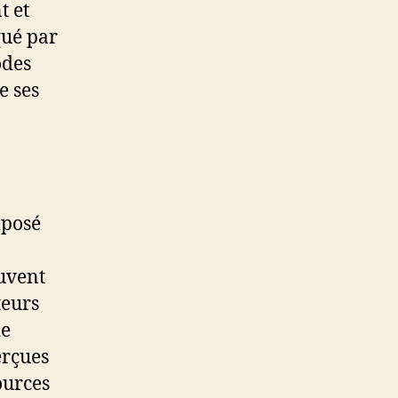
t et
qué par
odes
e ses
mposé
ouvent
teurs
de
erçues
ources