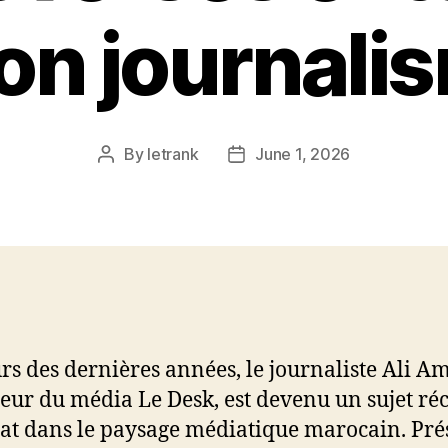
on journali
By
letrank
June 1, 2026
Post
Post
author
date
rs des dernières années, le journaliste Ali Am
eur du média Le Desk, est devenu un sujet ré
at dans le paysage médiatique marocain. Pré