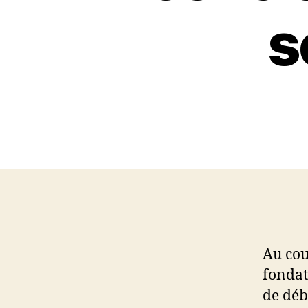
s
Au cou
fondat
de déb