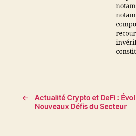
notamm
notamm
compor
recour
invérif
constit
←
Actualité Crypto et DeFi : Évo
Nouveaux Défis du Secteur