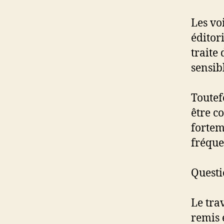
Les vo
éditor
traite
sensib
Toutef
être c
fortem
fréqu
Questi
Le tra
remis 