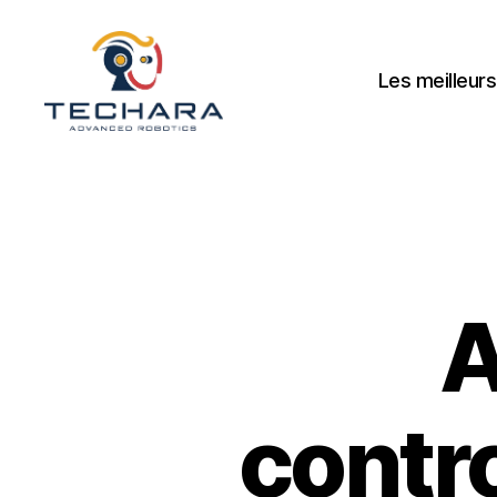
Les meilleurs
techara
A
contr