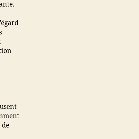
ante.
l’égard
s
t
tion
cusent
samment
s de