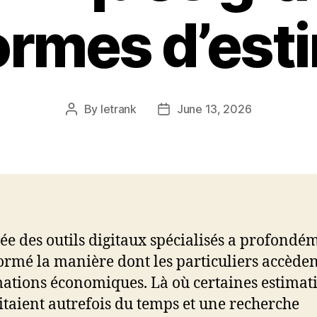
ormes d’est
By
letrank
June 13, 2026
Post
Post
author
date
vée des outils digitaux spécialisés a profondé
ormé la manière dont les particuliers accède
ations économiques. Là où certaines estimat
itaient autrefois du temps et une recherche