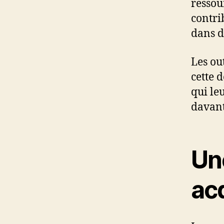
ressou
contri
dans d
Les ou
cette 
qui le
davant
Un
ac