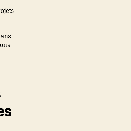
ojets
dans
ions
s
es