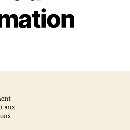
imation
ment
nt aux
ions