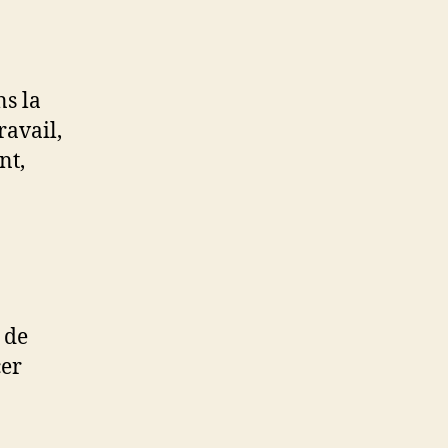
ns la
ravail,
nt,
 de
cer