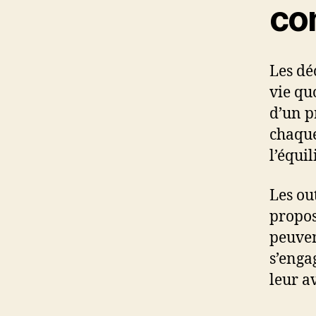
co
Les dé
vie qu
d’un p
chaque
l’équil
Les out
propos
peuven
s’enga
leur a