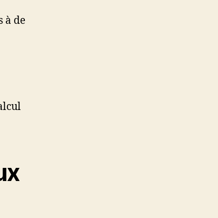
s à de
alcul
ux