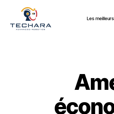
Les meilleurs
techara
Amé
écono