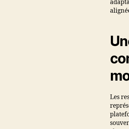
adapta
alignée
Un
co
mo
Les re
représe
platef
souven