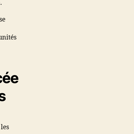
.
se
unités
cée
s
les