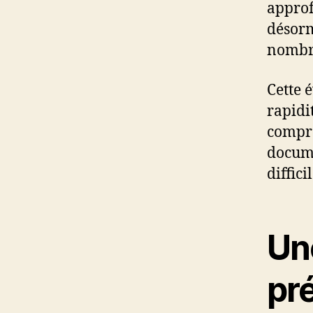
approf
désorm
nombre
Cette 
rapidi
compre
docume
diffici
Un
pr