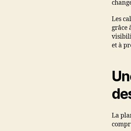
change
Les ca
grâce à
visibi
et à p
Un
de
La pla
compré