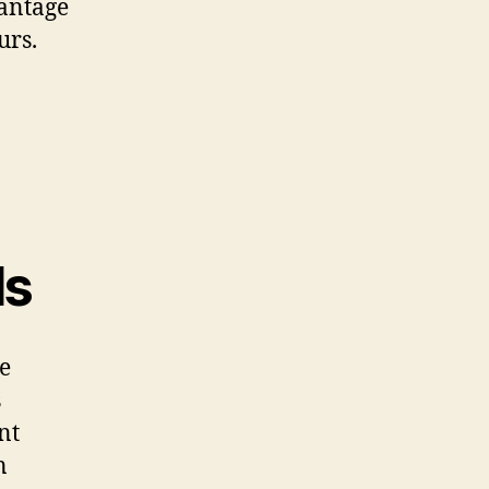
vantage
urs.
ls
le
s
nt
n