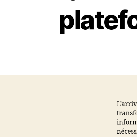
platef
L’arri
transf
inform
nécess