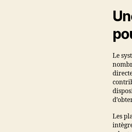
Un
pou
Le sys
nombre
direct
contri
dispos
d’obte
Les pl
intègr