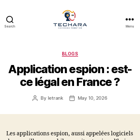
Search
Menu
techara
Categories
BLOGS
Application espion : est-
ce légal en France ?
By
letrank
May 10, 2026
Post
Post
author
date
Les applications espion, aussi appelées logiciels