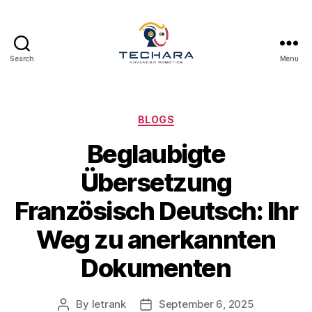
Search
Menu
techara
Categories
BLOGS
Beglaubigte
Übersetzung
Französisch Deutsch: Ihr
Weg zu anerkannten
Dokumenten
By
letrank
September 6, 2025
Post
Post