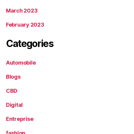
March 2023
February 2023
Categories
Automobile
Blogs
CBD
Digital
Entreprise
fashion