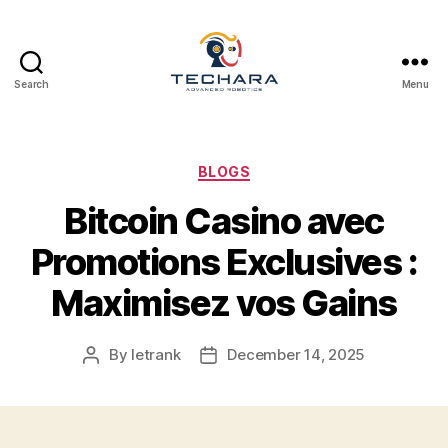
Search
Menu
techara
Categories
BLOGS
Bitcoin Casino avec
Promotions Exclusives :
Maximisez vos Gains
By
letrank
December 14, 2025
Post
Post
author
date