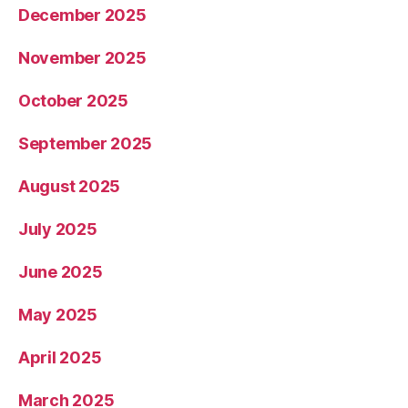
December 2025
November 2025
October 2025
September 2025
August 2025
July 2025
June 2025
May 2025
April 2025
March 2025