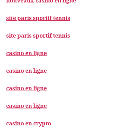
nouveaux casino en ligne
site paris sportif tennis
site paris sportif tennis
casino en ligne
casino en ligne
casino en ligne
casino en ligne
casino en crypto