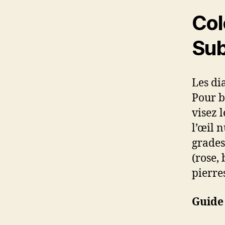
Col
Sub
Les di
Pour b
visez 
l’œil 
grades
(rose, 
pierre
Guide