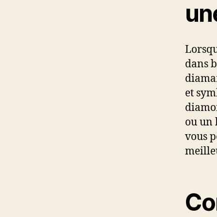
un
Lorsqu
dans b
diaman
et sym
diamon
ou un 
vous p
meille
Co