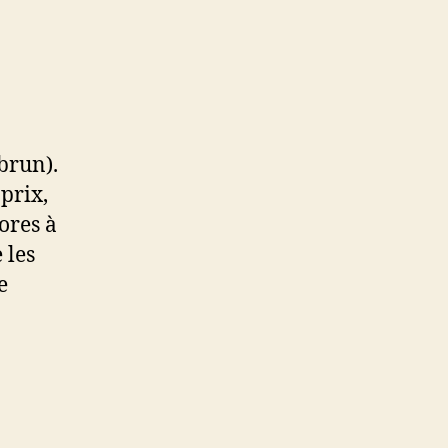
brun).
prix,
ores à
 les
e