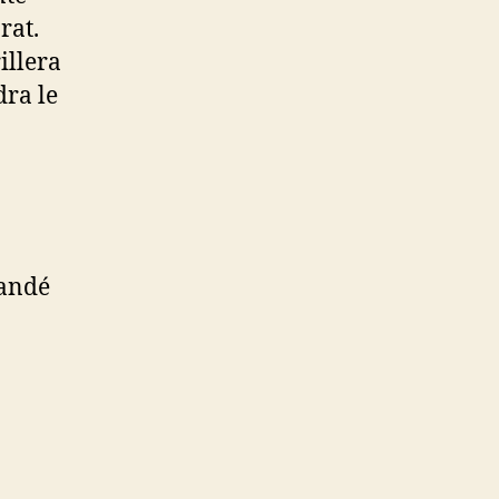
rat.
illera
dra le
mandé