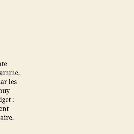
nte
gramme.
ar les
 buy
get :
ent
aire.