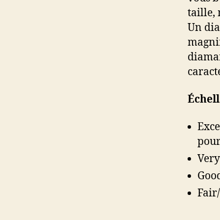
taille
Un dia
magnif
diaman
caract
Échell
Exce
pour
Very
Good
Fair