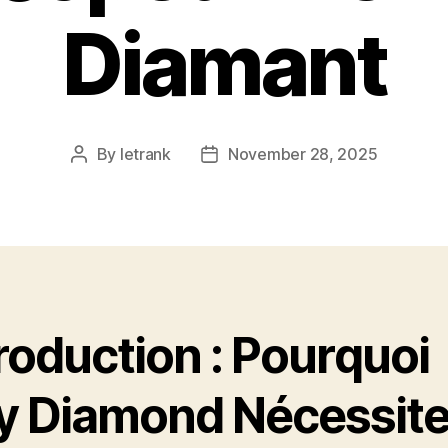
Diamant
By
letrank
November 28, 2025
Post
Post
author
date
roduction : Pourquoi
y Diamond Nécessit