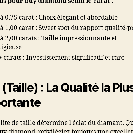
ls pour buy diamond selon le carat :
 à 0,75 carat : Choix élégant et abordable
 à 1,00 carat : Sweet spot du rapport qualité-p
 à 2,00 carats : Taille impressionnante et
tigieuse
+ carats : Investissement significatif et rare
(Taille) : La Qualité la Plu
ortante
lité de taille détermine l’éclat du diamant. 
uy diamond, privilégiez toujours une excelle