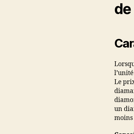
de
Car
Lorsqu
l’unit
Le pri
diaman
diamon
un dia
moins 