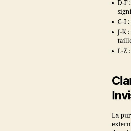
D-F 
signi
G-I 
J-K 
taill
L-Z 
Cla
Inv
La pur
extern