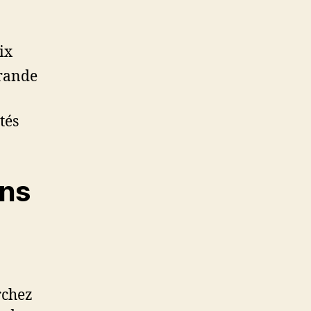
ix
grande
tés
ons
rchez