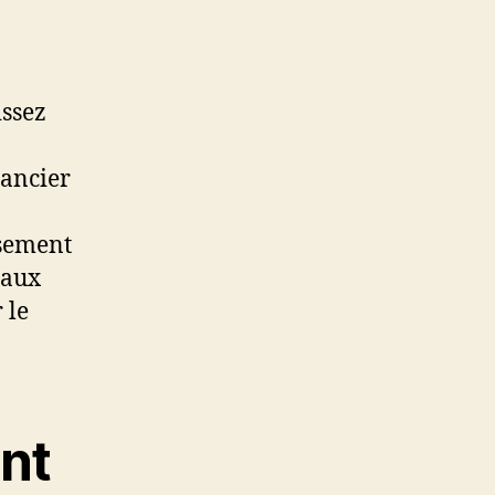
issez
ancier
ssement
taux
 le
nt