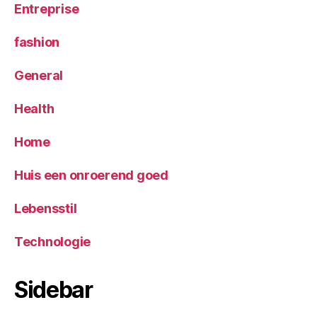
Entreprise
fashion
General
Health
Home
Huis een onroerend goed
Lebensstil
Technologie
Sidebar