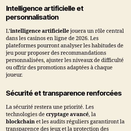
Intelligence artificielle et
personnalisation
L’
intelligence artificielle
jouera un rôle central
dans les casinos en ligne de 2026. Les
plateformes pourront analyser les habitudes de
jeu pour proposer des recommandations
personnalisées, ajuster les niveaux de difficulté
ou offrir des promotions adaptées à chaque
joueur.
Sécurité et transparence renforcées
La sécurité restera une priorité. Les
technologies de
cryptage avancé
, la
blockchain
et les audits réguliers garantiront la
transparence des jeux et la protection des