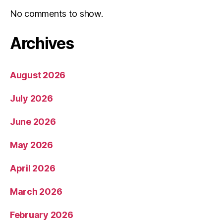
No comments to show.
Archives
August 2026
July 2026
June 2026
May 2026
April 2026
March 2026
February 2026