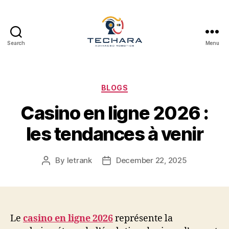
Search
Menu
techara
Categories
BLOGS
Casino en ligne 2026 :
les tendances à venir
By
letrank
December 22, 2025
Post
Post
author
date
Le
casino en ligne 2026
représente la