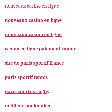
nouveaux casino en ligne
nouveaux casino en ligne
nouveaux casino en ligne
casino en ligne paiement rapide
site de paris sportif france
paris sportif tennis
paris sportifs rugby
meilleur bookmaker