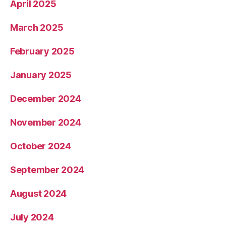
April 2025
March 2025
February 2025
January 2025
December 2024
November 2024
October 2024
September 2024
August 2024
July 2024