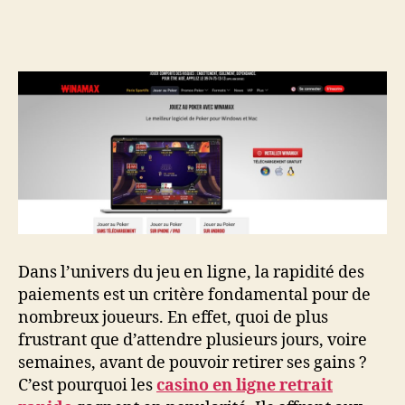
Dans l’univers du jeu en ligne, la rapidité des
paiements est un critère fondamental pour de
nombreux joueurs. En effet, quoi de plus
frustrant que d’attendre plusieurs jours, voire
semaines, avant de pouvoir retirer ses gains ?
C’est pourquoi les
casino en ligne retrait