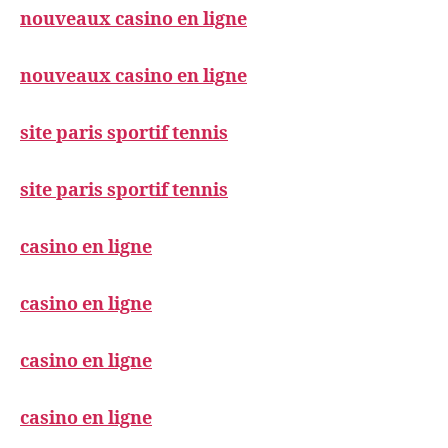
nouveaux casino en ligne
nouveaux casino en ligne
site paris sportif tennis
site paris sportif tennis
casino en ligne
casino en ligne
casino en ligne
casino en ligne