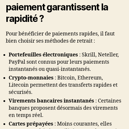
paiement garantissent la
rapidité ?
Pour bénéficier de paiements rapides, il faut
bien choisir ses méthodes de retrait :
Portefeuilles électroniques
: Skrill, Neteller,
PayPal sont connus pour leurs paiements
instantanés ou quasi-instantanés.
Crypto-monnaies
: Bitcoin, Ethereum,
Litecoin permettent des transferts rapides et
sécurisés.
Virements bancaires instantanés
: Certaines
banques proposent désormais des virements
en temps réel.
Cartes prépayées
: Moins courantes, elles