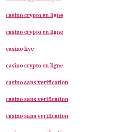
casino crypto en ligne
casino crypto en ligne
casino live
casino crypto en ligne
casino sans verification
casino sans verification
casino sans verification