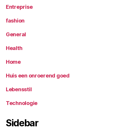
Entreprise
fashion
General
Health
Home
Huis een onroerend goed
Lebensstil
Technologie
Sidebar