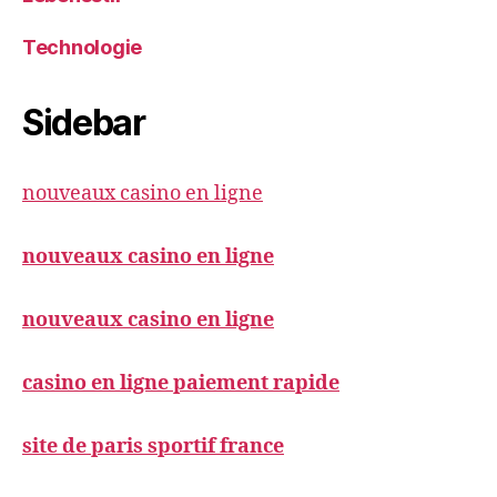
Technologie
Sidebar
nouveaux casino en ligne
nouveaux casino en ligne
nouveaux casino en ligne
casino en ligne paiement rapide
site de paris sportif france