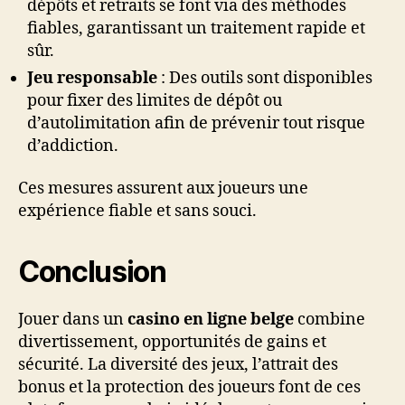
dépôts et retraits se font via des méthodes
fiables, garantissant un traitement rapide et
sûr.
Jeu responsable
: Des outils sont disponibles
pour fixer des limites de dépôt ou
d’autolimitation afin de prévenir tout risque
d’addiction.
Ces mesures assurent aux joueurs une
expérience fiable et sans souci.
Conclusion
Jouer dans un
casino en ligne belge
combine
divertissement, opportunités de gains et
sécurité. La diversité des jeux, l’attrait des
bonus et la protection des joueurs font de ces