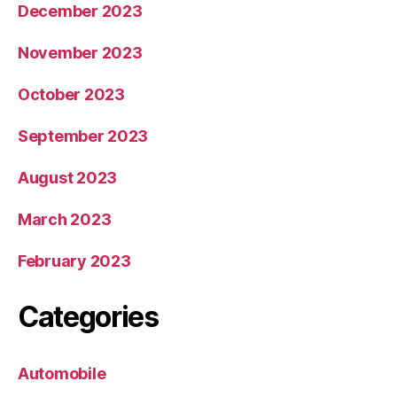
December 2023
November 2023
October 2023
September 2023
August 2023
March 2023
February 2023
Categories
Automobile