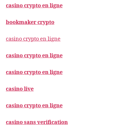
casino crypto en ligne
bookmaker crypto
casino crypto en ligne
casino crypto en ligne
casino crypto en ligne
casino live
casino crypto en ligne
casino sans verification