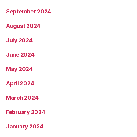
September 2024
August 2024
July 2024
June 2024
May 2024
April 2024
March 2024
February 2024
January 2024