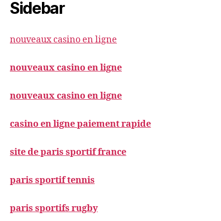
Sidebar
nouveaux casino en ligne
nouveaux casino en ligne
nouveaux casino en ligne
casino en ligne paiement rapide
site de paris sportif france
paris sportif tennis
paris sportifs rugby