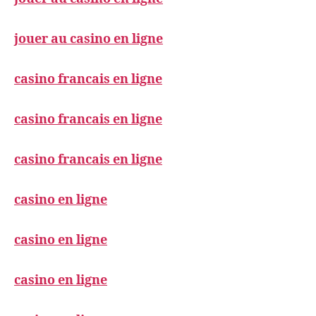
jouer au casino en ligne
casino francais en ligne
casino francais en ligne
casino francais en ligne
casino en ligne
casino en ligne
casino en ligne