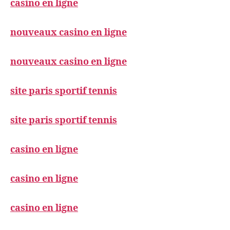
casino en ligne
nouveaux casino en ligne
nouveaux casino en ligne
site paris sportif tennis
site paris sportif tennis
casino en ligne
casino en ligne
casino en ligne