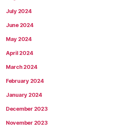
July 2024
June 2024
May 2024
April 2024
March 2024
February 2024
January 2024
December 2023
November 2023