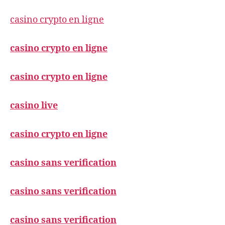
casino crypto en ligne
casino crypto en ligne
casino crypto en ligne
casino live
casino crypto en ligne
casino sans verification
casino sans verification
casino sans verification