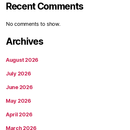
Recent Comments
No comments to show.
Archives
August 2026
July 2026
June 2026
May 2026
April 2026
March 2026