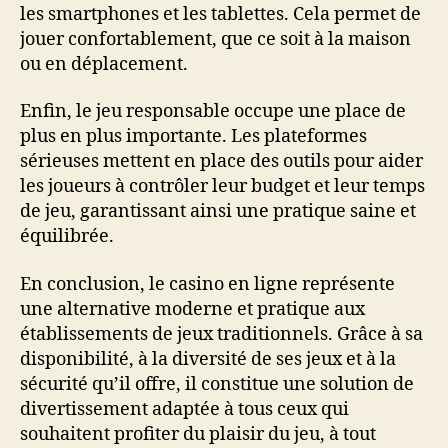
les smartphones et les tablettes. Cela permet de
jouer confortablement, que ce soit à la maison
ou en déplacement.
Enfin, le jeu responsable occupe une place de
plus en plus importante. Les plateformes
sérieuses mettent en place des outils pour aider
les joueurs à contrôler leur budget et leur temps
de jeu, garantissant ainsi une pratique saine et
équilibrée.
En conclusion, le casino en ligne représente
une alternative moderne et pratique aux
établissements de jeux traditionnels. Grâce à sa
disponibilité, à la diversité de ses jeux et à la
sécurité qu’il offre, il constitue une solution de
divertissement adaptée à tous ceux qui
souhaitent profiter du plaisir du jeu, à tout