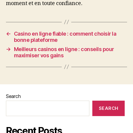
moment et en toute confiance.
←
Casino en ligne fiable : comment choisir la
bonne plateforme
→
Meilleurs casinos en ligne : conseils pour
maximiser vos gains
Search
SEARCH
Recent Posts