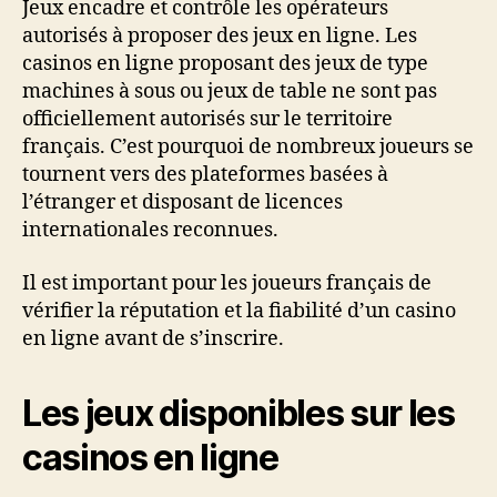
Jeux encadre et contrôle les opérateurs
autorisés à proposer des jeux en ligne. Les
casinos en ligne proposant des jeux de type
machines à sous ou jeux de table ne sont pas
officiellement autorisés sur le territoire
français. C’est pourquoi de nombreux joueurs se
tournent vers des plateformes basées à
l’étranger et disposant de licences
internationales reconnues.
Il est important pour les joueurs français de
vérifier la réputation et la fiabilité d’un casino
en ligne avant de s’inscrire.
Les jeux disponibles sur les
casinos en ligne