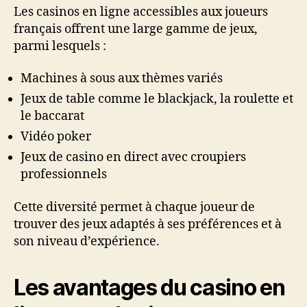
Les casinos en ligne accessibles aux joueurs
français offrent une large gamme de jeux,
parmi lesquels :
Machines à sous aux thèmes variés
Jeux de table comme le blackjack, la roulette et
le baccarat
Vidéo poker
Jeux de casino en direct avec croupiers
professionnels
Cette diversité permet à chaque joueur de
trouver des jeux adaptés à ses préférences et à
son niveau d’expérience.
Les avantages du casino en