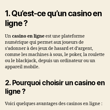
1. Qu’est-ce qu’un casino en
ligne ?
Un
casino en ligne
est une plateforme
numérique qui permet aux joueurs de
s’adonner à des jeux de hasard et d’argent,
comme les machines à sous, le poker, la roulette
ou le blackjack, depuis un ordinateur ou un
appareil mobile.
2. Pourquoi choisir un casino en
ligne ?
Voici quelques avantages des casinos en ligne :