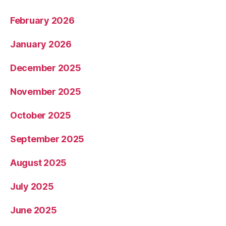
February 2026
January 2026
December 2025
November 2025
October 2025
September 2025
August 2025
July 2025
June 2025