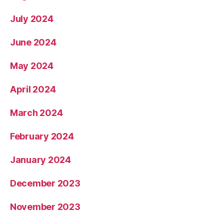
July 2024
June 2024
May 2024
April 2024
March 2024
February 2024
January 2024
December 2023
November 2023