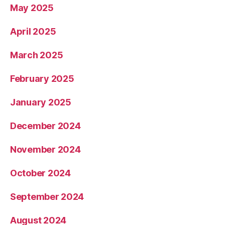
May 2025
April 2025
March 2025
February 2025
January 2025
December 2024
November 2024
October 2024
September 2024
August 2024