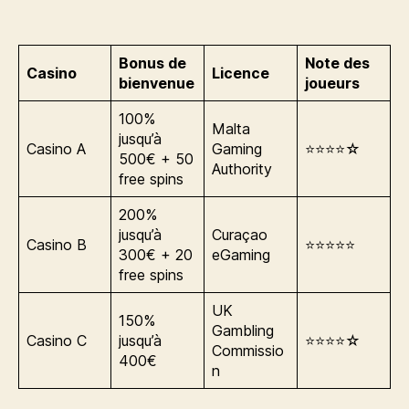
Bonus de
Note des
Casino
Licence
bienvenue
joueurs
100%
Malta
jusqu’à
Casino A
Gaming
⭐⭐⭐⭐☆
500€ + 50
Authority
free spins
200%
jusqu’à
Curaçao
Casino B
⭐⭐⭐⭐⭐
300€ + 20
eGaming
free spins
UK
150%
Gambling
Casino C
jusqu’à
⭐⭐⭐⭐☆
Commissio
400€
n