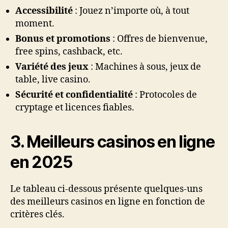
Accessibilité
: Jouez n’importe où, à tout
moment.
Bonus et promotions
: Offres de bienvenue,
free spins, cashback, etc.
Variété des jeux
: Machines à sous, jeux de
table, live casino.
Sécurité et confidentialité
: Protocoles de
cryptage et licences fiables.
3. Meilleurs casinos en ligne
en 2025
Le tableau ci-dessous présente quelques-uns
des meilleurs casinos en ligne en fonction de
critères clés.