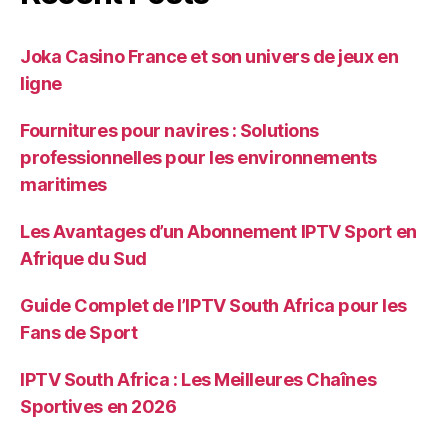
Joka Casino France et son univers de jeux en
ligne
Fournitures pour navires : Solutions
professionnelles pour les environnements
maritimes
Les Avantages d’un Abonnement IPTV Sport en
Afrique du Sud
Guide Complet de l’IPTV South Africa pour les
Fans de Sport
IPTV South Africa : Les Meilleures Chaînes
Sportives en 2026