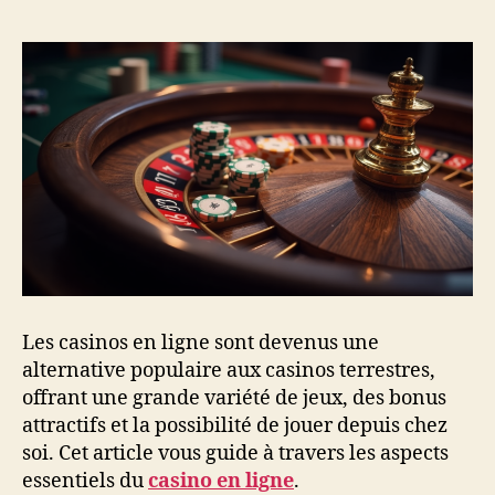
Les casinos en ligne sont devenus une
alternative populaire aux casinos terrestres,
offrant une grande variété de jeux, des bonus
attractifs et la possibilité de jouer depuis chez
soi. Cet article vous guide à travers les aspects
essentiels du
casino en ligne
.