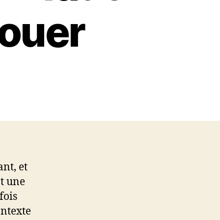
jouer
nt, et
nt une
fois
ontexte