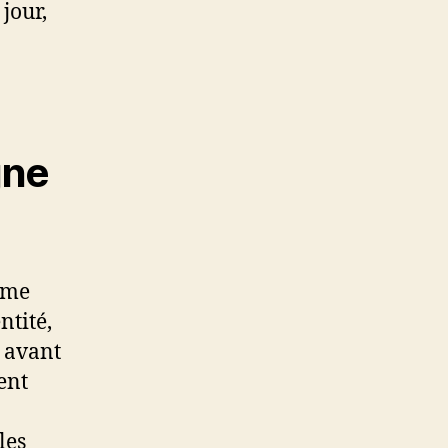
 jour,
gne
orme
ntité,
t avant
sent
les