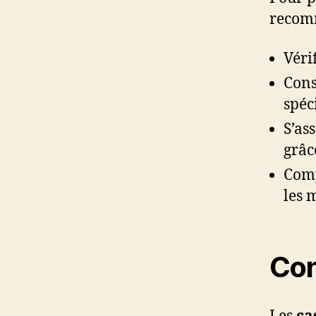
recom
Véri
Cons
spéci
S’as
grâc
Comp
les 
Con