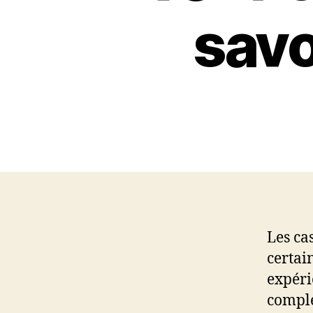
savo
Les ca
certai
expéri
comple