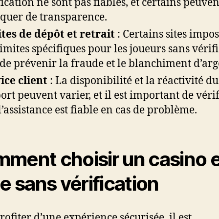
fication ne sont pas fiables, et certains peuven
uer de transparence.
tes de dépôt et retrait
: Certains sites impo
limites spécifiques pour les joueurs sans vérif
 de prévenir la fraude et le blanchiment d’arg
ice client
: La disponibilité et la réactivité du
ort peuvent varier, et il est important de vérif
l’assistance est fiable en cas de problème.
ment choisir un casino 
ne sans vérification
rofiter d’une expérience sécurisée, il est