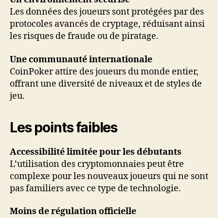
Les données des joueurs sont protégées par des
protocoles avancés de cryptage, réduisant ainsi
les risques de fraude ou de piratage.
Une communauté internationale
CoinPoker attire des joueurs du monde entier,
offrant une diversité de niveaux et de styles de
jeu.
Les points faibles
Accessibilité limitée pour les débutants
L’utilisation des cryptomonnaies peut être
complexe pour les nouveaux joueurs qui ne sont
pas familiers avec ce type de technologie.
Moins de régulation officielle