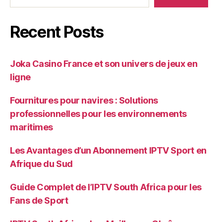
Recent Posts
Joka Casino France et son univers de jeux en
ligne
Fournitures pour navires : Solutions
professionnelles pour les environnements
maritimes
Les Avantages d’un Abonnement IPTV Sport en
Afrique du Sud
Guide Complet de l’IPTV South Africa pour les
Fans de Sport