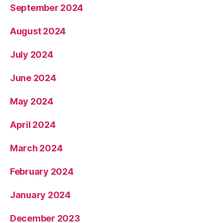
September 2024
August 2024
July 2024
June 2024
May 2024
April 2024
March 2024
February 2024
January 2024
December 2023