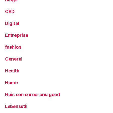
CBD
Digital
Entreprise
fashion
General
Health
Home
Huis een onroerend goed
Lebensstil