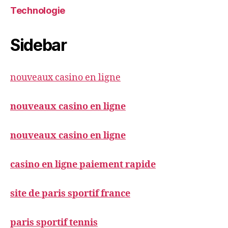
Technologie
Sidebar
nouveaux casino en ligne
nouveaux casino en ligne
nouveaux casino en ligne
casino en ligne paiement rapide
site de paris sportif france
paris sportif tennis