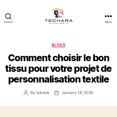
Search
Menu
techara
Categories
BLOGS
Comment choisir le bon
tissu pour votre projet de
personnalisation textile
By
letrank
January 18, 2026
Post
Post
author
date