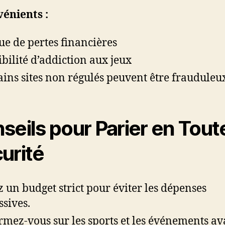
énients :
ue de pertes financières
ibilité d’addiction aux jeux
ains sites non régulés peuvent être frauduleu
seils pour Parier en Tout
urité
z un budget strict pour éviter les dépenses
ssives.
rmez-vous sur les sports et les événements av