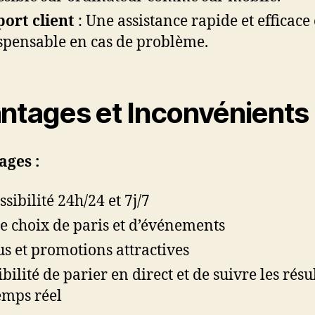
ort client
: Une assistance rapide et efficace 
spensable en cas de problème.
ntages et Inconvénients
ages :
ssibilité 24h/24 et 7j/7
e choix de paris et d’événements
s et promotions attractives
bilité de parier en direct et de suivre les résu
emps réel