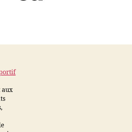
portif
t aux
ts
,
de