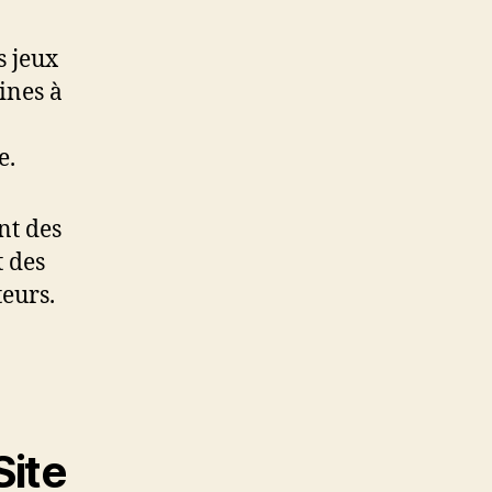
s jeux
ines à
e.
nt des
t des
teurs.
Site