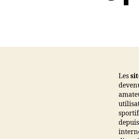
Les
si
devenu
amateu
utilis
sporti
depuis
interne