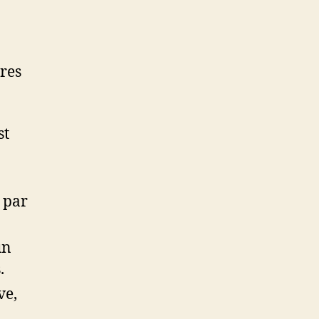
ères
st
 par
un
.
ve,