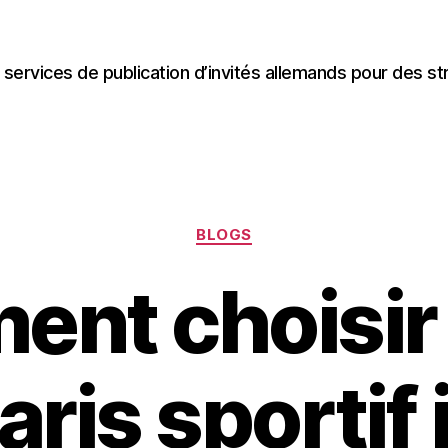
 services de publication d’invités allemands pour des st
Categories
BLOGS
nt choisir l
aris sportif 