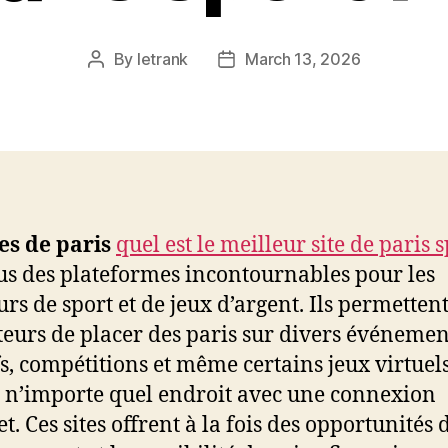
By
letrank
March 13, 2026
Post
Post
author
date
tes de paris
quel est le meilleur site de paris s
s des plateformes incontournables pour les
rs de sport et de jeux d’argent. Ils permetten
ateurs de placer des paris sur divers événemen
fs, compétitions et même certains jeux virtuels
 n’importe quel endroit avec une connexion
t. Ces sites offrent à la fois des opportunités 