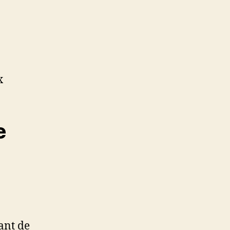
x
e
ant de