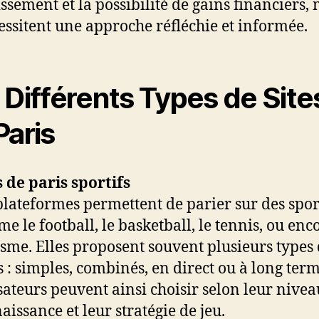
issement et la possibilité de gains financiers,
cessitent une approche réfléchie et informée.
 Différents Types de Site
Paris
s de paris sportifs
plateformes permettent de parier sur des spor
e le football, le basketball, le tennis, ou enco
isme. Elles proposent souvent plusieurs types
s : simples, combinés, en direct ou à long term
isateurs peuvent ainsi choisir selon leur nivea
aissance et leur stratégie de jeu.