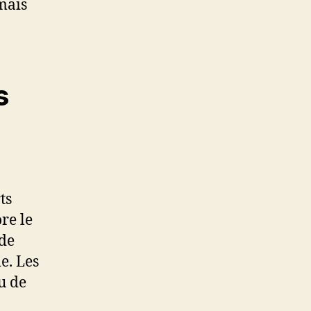
 mais
s
ts
re le
 de
e. Les
u de