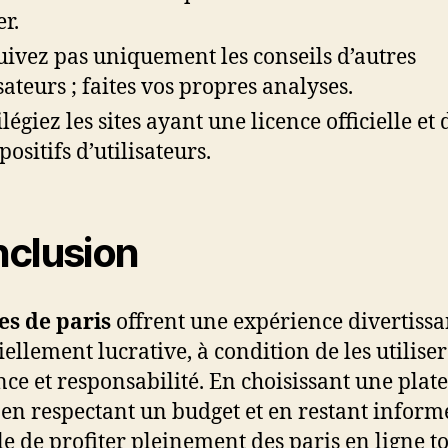
er.
uivez pas uniquement les conseils d’autres
isateurs ; faites vos propres analyses.
légiez les sites ayant une licence officielle et 
positifs d’utilisateurs.
clusion
tes de paris
offrent une expérience divertissa
iellement lucrative, à condition de les utilise
ce et responsabilité. En choisissant une pla
, en respectant un budget et en restant informé,
le de profiter pleinement des paris en ligne t