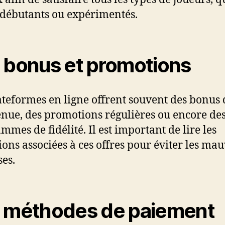
 débutants ou expérimentés.
 bonus et promotions
ateformes en ligne offrent souvent des bonus 
nue, des promotions régulières ou encore de
mmes de fidélité. Il est important de lire les
ions associées à ces offres pour éviter les mau
ses.
 méthodes de paiement