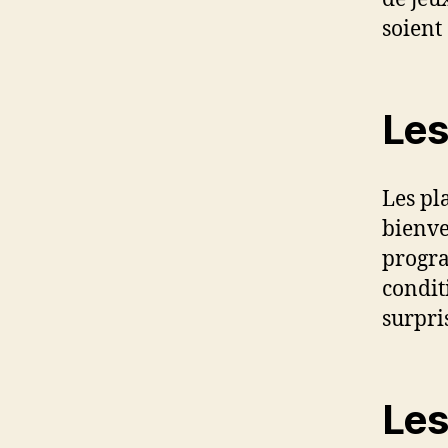
soient
Les
Les pl
bienve
progra
condit
surpri
Les