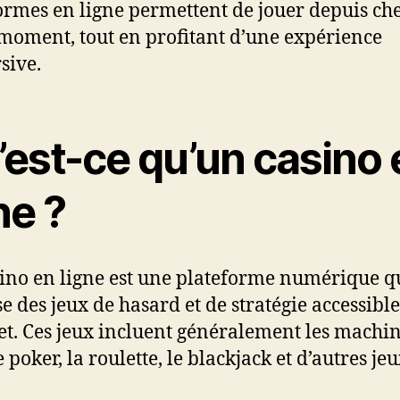
ormes en ligne permettent de jouer depuis che
 moment, tout en profitant d’une expérience
sive.
’est-ce qu’un casino 
ne ?
ino en ligne est une plateforme numérique q
e des jeux de hasard et de stratégie accessible
et. Ces jeux incluent généralement les machin
e poker, la roulette, le blackjack et d’autres je