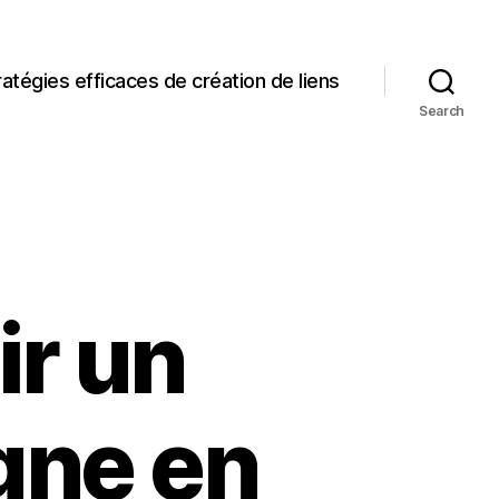
ratégies efficaces de création de liens
Search
r un
igne en