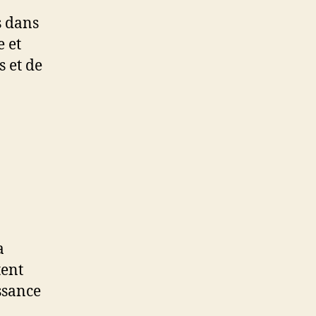
s dans
e et
 et de
a
tent
ssance