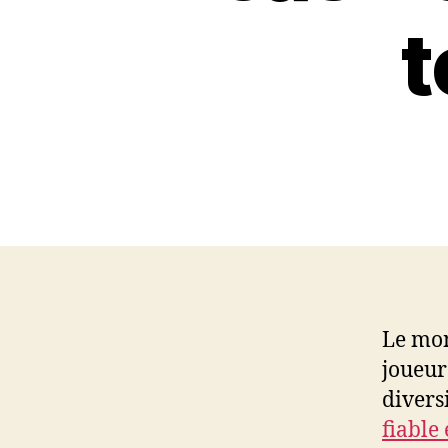
t
Le mon
joueurs
divers
fiable