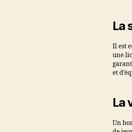
La 
Il est
une li
garant
et d’éq
La 
Un bon
de jeux