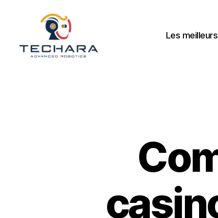
Les meilleurs
techara
Com
casino