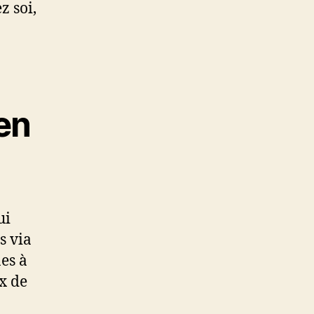
z soi,
en
ui
s via
es à
ux de