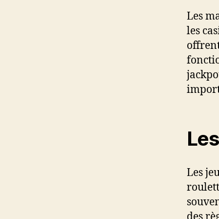
Les ma
les ca
offren
foncti
jackpo
import
Les
Les je
roulett
souven
des rè