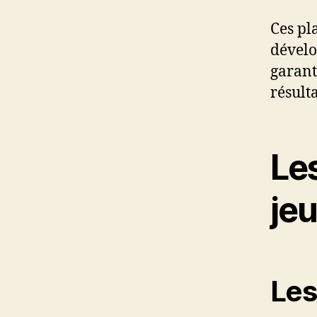
Ces pl
dévelo
garant
résulta
Le
jeu
Les