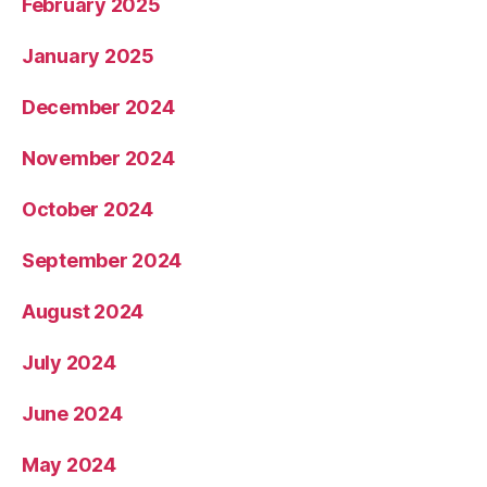
February 2025
January 2025
December 2024
November 2024
October 2024
September 2024
August 2024
July 2024
June 2024
May 2024