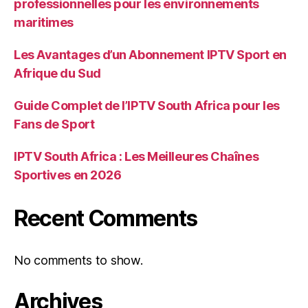
professionnelles pour les environnements
maritimes
Les Avantages d’un Abonnement IPTV Sport en
Afrique du Sud
Guide Complet de l’IPTV South Africa pour les
Fans de Sport
IPTV South Africa : Les Meilleures Chaînes
Sportives en 2026
Recent Comments
No comments to show.
Archives