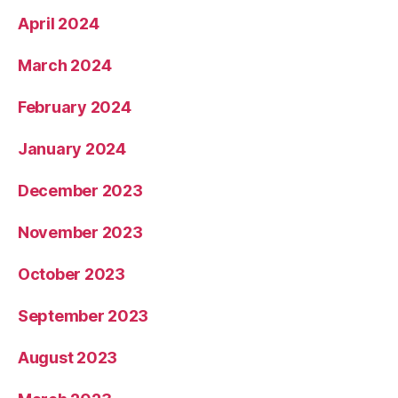
April 2024
March 2024
February 2024
January 2024
December 2023
November 2023
October 2023
September 2023
August 2023