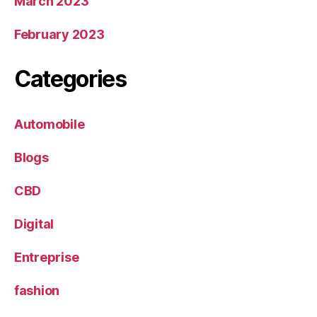
March 2023
February 2023
Categories
Automobile
Blogs
CBD
Digital
Entreprise
fashion