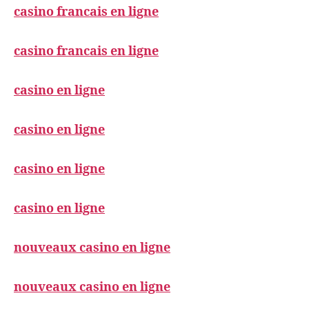
casino francais en ligne
casino francais en ligne
casino en ligne
casino en ligne
casino en ligne
casino en ligne
nouveaux casino en ligne
nouveaux casino en ligne