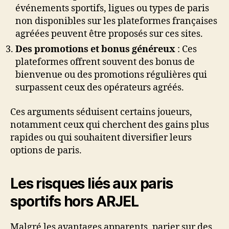
événements sportifs, ligues ou types de paris
non disponibles sur les plateformes françaises
agréées peuvent être proposés sur ces sites.
Des promotions et bonus généreux
: Ces
plateformes offrent souvent des bonus de
bienvenue ou des promotions régulières qui
surpassent ceux des opérateurs agréés.
Ces arguments séduisent certains joueurs,
notamment ceux qui cherchent des gains plus
rapides ou qui souhaitent diversifier leurs
options de paris.
Les risques liés aux paris
sportifs hors ARJEL
Malgré les avantages apparents, parier sur des