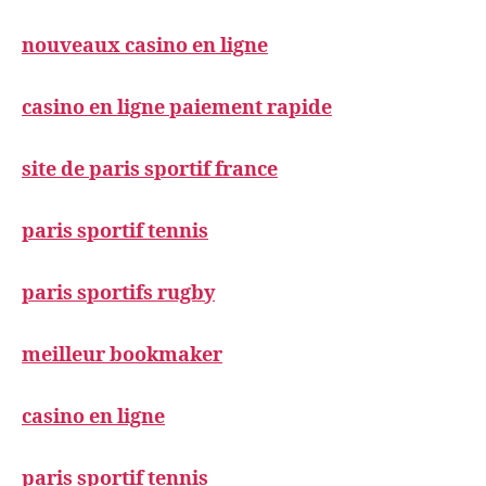
nouveaux casino en ligne
casino en ligne paiement rapide
site de paris sportif france
paris sportif tennis
paris sportifs rugby
meilleur bookmaker
casino en ligne
paris sportif tennis