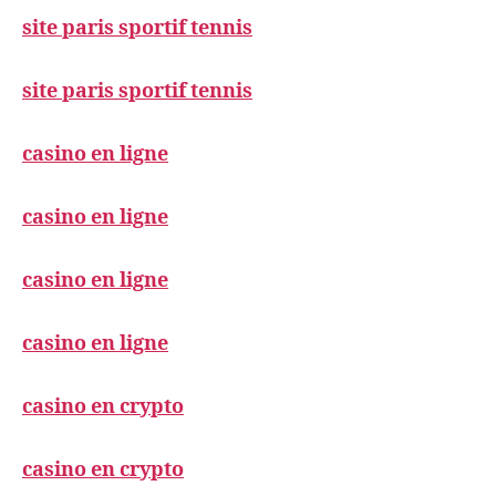
site paris sportif tennis
site paris sportif tennis
casino en ligne
casino en ligne
casino en ligne
casino en ligne
casino en crypto
casino en crypto