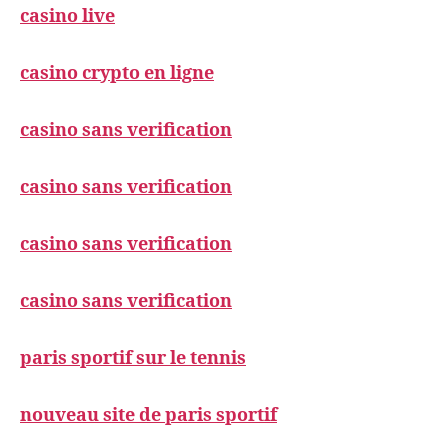
casino live
casino crypto en ligne
casino sans verification
casino sans verification
casino sans verification
casino sans verification
paris sportif sur le tennis
nouveau site de paris sportif