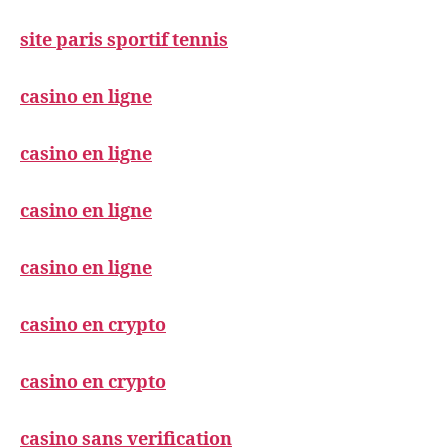
site paris sportif tennis
casino en ligne
casino en ligne
casino en ligne
casino en ligne
casino en crypto
casino en crypto
casino sans verification