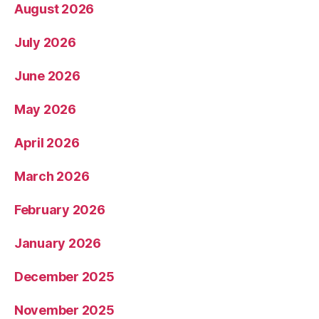
August 2026
July 2026
June 2026
May 2026
April 2026
March 2026
February 2026
January 2026
December 2025
November 2025