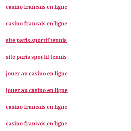
casino francais en ligne
casino francais en ligne
site paris sportif tennis
site paris sportif tennis
jouer au casino en ligne
jouer au casino en ligne
casino francais en ligne
casino francais en ligne