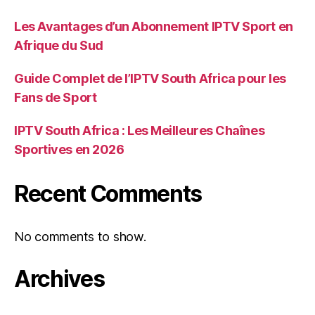
Les Avantages d’un Abonnement IPTV Sport en
Afrique du Sud
Guide Complet de l’IPTV South Africa pour les
Fans de Sport
IPTV South Africa : Les Meilleures Chaînes
Sportives en 2026
Recent Comments
No comments to show.
Archives